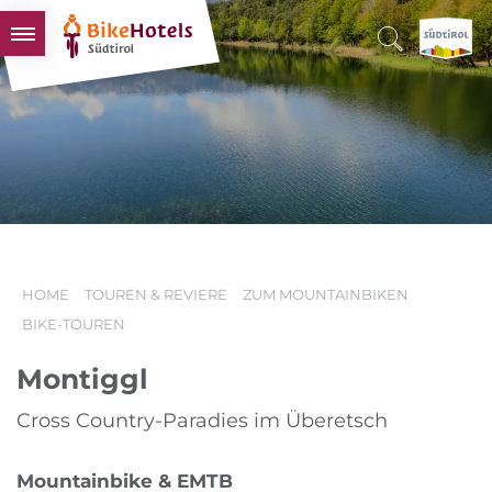
BIKEHOTELS
HOTELS & PAKETE
TOUREN & REVIERE
SÜDTIROL & WIR
SCHLUSSLICHTER
HOME
TOUREN & REVIERE
ZUM MOUNTAINBIKEN
BIKE-TOUREN
Montiggl
Cross Country-Paradies im Überetsch
Mountainbike & EMTB