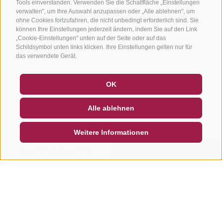
Tools einverstanden. Verwenden Sie die Schaltfläche „Einstellungen
verwalten", um Ihre Auswahl anzupassen oder „Alle ablehnen", um
ohne Cookies fortzufahren, die nicht unbedingt erforderlich sind. Sie
können Ihre Einstellungen jederzeit ändern, indem Sie auf den Link
„Cookie-Einstellungen" unten auf der Seite oder auf das
Schildsymbol unten links klicken. Ihre Einstellungen gelten nur für
das verwendete Gerät.
GUTSCHEINE
FAQ - QUALITÄTSGARANTIE
OK
NEWSLETTER
SOCIAL WALL
WETTER
Alle ablehnen
DE
IT
EN
Weitere Informationen
SUCHEN & BUCHEN
SCHNELLANFRAGE