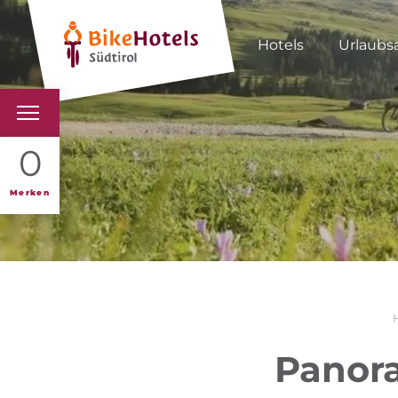
Hotels
Urlaubs
BIKEHOTELS
0
HOTELS & PAKETE
Merken
TOUREN & REVIERE
SÜDTIROL & WIR
SCHLUSSLICHTER
Panora