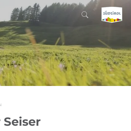
SUCHEN & BUCHEN
ENTDECKE SÜDTIROL
WANN?
-
WOHIN?
N
WAS?
 Seiser