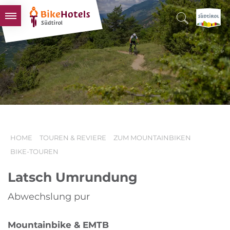
BIKEHOTELS
HOTELS & PAKETE
TOUREN & REVIERE
SÜDTIROL & WIR
SCHLUSSLICHTER
HOME
TOUREN & REVIERE
ZUM MOUNTAINBIKEN
BIKE-TOUREN
Latsch Umrundung
Abwechslung pur
Mountainbike & EMTB