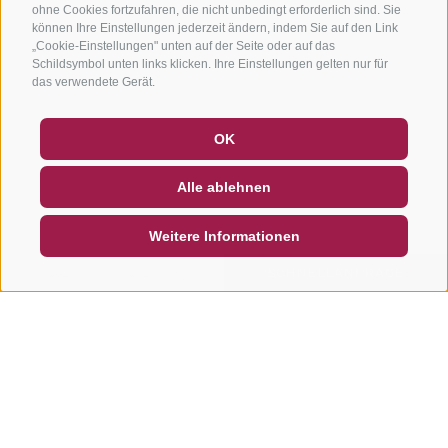
ohne Cookies fortzufahren, die nicht unbedingt erforderlich sind. Sie
können Ihre Einstellungen jederzeit ändern, indem Sie auf den Link
„Cookie-Einstellungen" unten auf der Seite oder auf das
Schildsymbol unten links klicken. Ihre Einstellungen gelten nur für
das verwendete Gerät.
GUTSCHEINE
FAQ - QUALITÄTSGARANTIE
OK
NEWSLETTER
SOCIAL WALL
WETTER
Alle ablehnen
DE
IT
EN
Weitere Informationen
SUCHEN & BUCHEN
SCHNELLANFRAGE
Weitere Touren in dieser