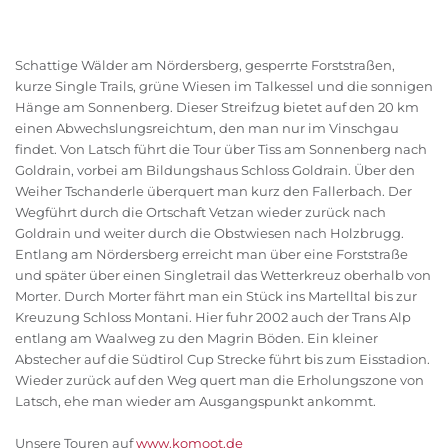
Schattige Wälder am Nördersberg, gesperrte Forststraßen,
kurze Single Trails, grüne Wiesen im Talkessel und die sonnigen
Hänge am Sonnenberg. Dieser Streifzug bietet auf den 20 km
einen Abwechslungsreichtum, den man nur im Vinschgau
findet. Von Latsch führt die Tour über Tiss am Sonnenberg nach
Goldrain, vorbei am Bildungshaus Schloss Goldrain. Über den
Weiher Tschanderle überquert man kurz den Fallerbach. Der
Wegführt durch die Ortschaft Vetzan wieder zurück nach
Goldrain und weiter durch die Obstwiesen nach Holzbrugg.
Entlang am Nördersberg erreicht man über eine Forststraße
und später über einen Singletrail das Wetterkreuz oberhalb von
Morter. Durch Morter fährt man ein Stück ins Martelltal bis zur
Kreuzung Schloss Montani. Hier fuhr 2002 auch der Trans Alp
entlang am Waalweg zu den Magrin Böden. Ein kleiner
Abstecher auf die Südtirol Cup Strecke führt bis zum Eisstadion.
Wieder zurück auf den Weg quert man die Erholungszone von
Latsch, ehe man wieder am Ausgangspunkt ankommt.
Unsere Touren auf
www.komoot.de