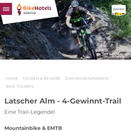
BIKEHOTELS
HOTELS & PAKETE
TOUREN & REVIERE
SÜDTIROL & WIR
SCHLUSSLICHTER
HOME
TOUREN & REVIERE
ZUM MOUNTAINBIKEN
BIKE-TOUREN
Latscher Alm - 4-Gewinnt-Trail
Eine Trail-Legende!
Mountainbike & EMTB