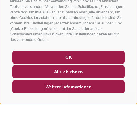
erklären Sie sich mit der Verwendung von Cookies und ähnlichen
Tools einverstanden. Verwenden Sie die Schaltfläche „Einstellungen
verwalten", um Ihre Auswahl anzupassen oder „Alle ablehnen", um
ohne Cookies fortzufahren, die nicht unbedingt erforderlich sind. Sie
können Ihre Einstellungen jederzeit ändern, indem Sie auf den Link
„Cookie-Einstellungen" unten auf der Seite oder auf das
Schildsymbol unten links klicken. Ihre Einstellungen gelten nur für
das verwendete Gerät.
GUTSCHEINE
FAQ - QUALITÄTSGARANTIE
OK
NEWSLETTER
SOCIAL WALL
WETTER
Alle ablehnen
DE
IT
EN
Weitere Informationen
SUCHEN & BUCHEN
SCHNELLANFRAGE