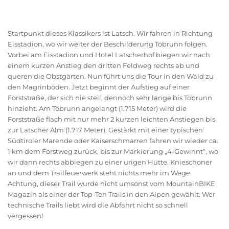
Startpunkt dieses Klassikers ist Latsch. Wir fahren in Richtung
Eisstadion, wo wir weiter der Beschilderung Töbrunn folgen.
Vorbei am Eisstadion und Hotel Latscherhof biegen wir nach
einem kurzen Anstieg den dritten Feldweg rechts ab und
queren die Obstgärten. Nun führt uns die Tour in den Wald zu
den Magrinböden. Jetzt beginnt der Aufstieg auf einer
Forststraße, der sich nie steil, dennoch sehr lange bis Töbrunn
hinzieht. Am Töbrunn angelangt (1.715 Meter) wird die
Forststraße flach mit nur mehr 2 kurzen leichten Anstiegen bis
zur Latscher Alm (1.717 Meter). Gestärkt mit einer typischen
Südtiroler Marende oder Kaiserschmarren fahren wir wieder ca.
1 km dem Forstweg zurück, bis zur Markierung „4-Gewinnt“, wo
wir dann rechts abbiegen zu einer urigen Hütte. Knieschoner
an und dem Trailfeuerwerk steht nichts mehr im Wege.
Achtung, dieser Trail wurde nicht umsonst vom MountainBIKE
Magazin als einer der Top-Ten Trails in den Alpen gewählt. Wer
technische Trails liebt wird die Abfahrt nicht so schnell
vergessen!