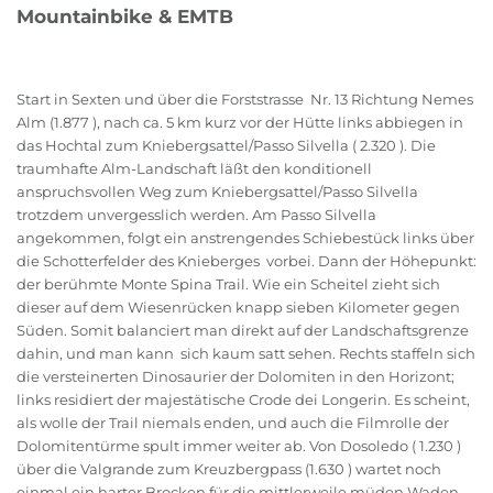
Mountainbike & EMTB
Start in Sexten und über die Forststrasse Nr. 13 Richtung Nemes
Alm (1.877 ), nach ca. 5 km kurz vor der Hütte links abbiegen in
das Hochtal zum Kniebergsattel/Passo Silvella ( 2.320 ). Die
traumhafte Alm-Landschaft läßt den konditionell
anspruchsvollen Weg zum Kniebergsattel/Passo Silvella
trotzdem unvergesslich werden. Am Passo Silvella
angekommen, folgt ein anstrengendes Schiebestück links über
die Schotterfelder des Knieberges vorbei. Dann der Höhepunkt:
der berühmte Monte Spina Trail. Wie ein Scheitel zieht sich
dieser auf dem Wiesenrücken knapp sieben Kilometer gegen
Süden. Somit balanciert man direkt auf der Landschaftsgrenze
dahin, und man kann sich kaum satt sehen. Rechts staffeln sich
die versteinerten Dinosaurier der Dolomiten in den Horizont;
links residiert der majestätische Crode dei Longerin. Es scheint,
als wolle der Trail niemals enden, und auch die Filmrolle der
Dolomitentürme spult immer weiter ab. Von Dosoledo ( 1.230 )
über die Valgrande zum Kreuzbergpass (1.630 ) wartet noch
einmal ein harter Brocken für die mittlerweile müden Waden.