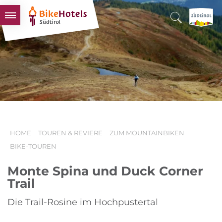
BIKEHOTELS
HOTELS & PAKETE
TOUREN & REVIERE
SÜDTIROL & WIR
SCHLUSSLICHTER
HOME
TOUREN & REVIERE
ZUM MOUNTAINBIKEN
BIKE-TOUREN
Monte Spina und Duck Corner
Trail
Die Trail-Rosine im Hochpustertal