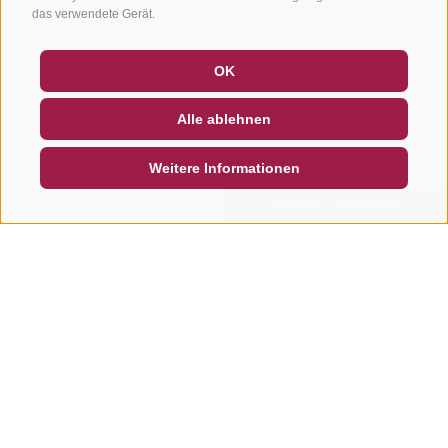
das verwendete Gerät.
GUTSCHEINE
FAQ - QUALITÄTSGARANTIE
OK
NEWSLETTER
SOCIAL WALL
WETTER
Alle ablehnen
DE
IT
EN
Weitere Informationen
SUCHEN & BUCHEN
SCHNELLANFRAGE