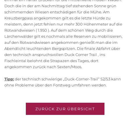
Doch die in der am Nachmittag tief stehenden Sonne grün
schimmernden Wiesen entschädigen für die Mühe. Am
Kreuzbergpass angekommen gilt es die letzte Hürde zu
meistern, denn jetzt fehlen nur mehr 300 Höhenmeter auf die
Rotwandwiesen ( 1.950 ). Auf dem schönen Weg durch die
Lärchenwälder gilt es nochmals alle Reserven zu mobilisieren,
auf den Rotwandwiesen angekommen genießt man die im
Abendlicht leuchtenden Bergspitzen. Die finale Abfahrt über
den technisch anspruchsvollen Duck Corner Trail , ins
Fischleintal belohnt die Strapazen des Tages, dort
angekommen zurück nach Sexten/Moos.
Tipp:
der technisch schwierige „Duck-Corner-Trail“ S2/S3 kann
ohne Probleme über den Forstweg umfahren werden.
ZURÜCK ZUR ÜBERSICHT