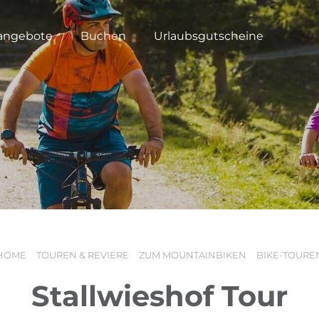
angebote
Buchen
Urlaubsgutscheine
HOME
TOUREN & REVIERE
ZUM MOUNTAINBIKEN
BIKE-TOURE
Stallwieshof Tour