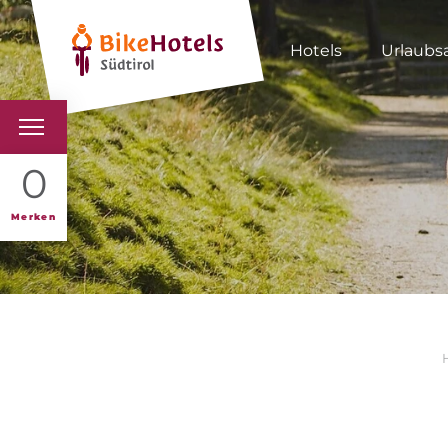
Hotels
Urlaubs
BIKEHOTELS
0
HOTELS & PAKETE
Merken
TOUREN & REVIERE
SÜDTIROL & WIR
SCHLUSSLICHTER