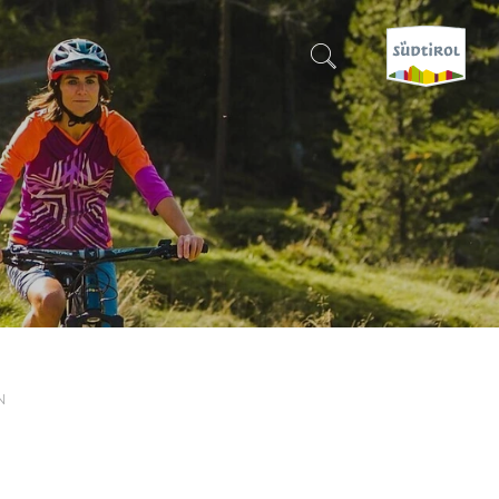
SUCHEN & BUCHEN
ENTDECKE SÜDTIROL
WANN?
-
WOHIN?
N
WAS?