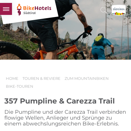
BIKEHOTELS
HOTELS & PAKETE
TOUREN & REVIERE
SÜDTIROL & WIR
SCHLUSSLICHTER
HOME
TOUREN & REVIERE
ZUM MOUNTAINBIKEN
BIKE-TOUREN
357 Pumpline & Carezza Trail
Die Pumpline und der Carezza Trail verbinden
flowige Wellen, Anlieger und Sprünge zu
einem abwechslungsreichen Bike-Erlebnis.