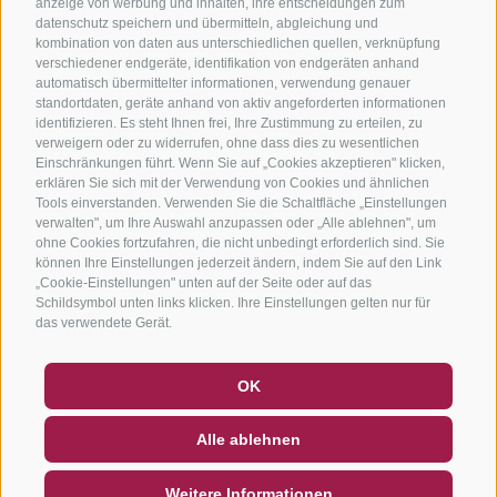
anzeige von werbung und inhalten, ihre entscheidungen zum
datenschutz speichern und übermitteln, abgleichung und
kombination von daten aus unterschiedlichen quellen, verknüpfung
verschiedener endgeräte, identifikation von endgeräten anhand
automatisch übermittelter informationen, verwendung genauer
standortdaten, geräte anhand von aktiv angeforderten informationen
identifizieren. Es steht Ihnen frei, Ihre Zustimmung zu erteilen, zu
verweigern oder zu widerrufen, ohne dass dies zu wesentlichen
Einschränkungen führt. Wenn Sie auf „Cookies akzeptieren" klicken,
erklären Sie sich mit der Verwendung von Cookies und ähnlichen
Tools einverstanden. Verwenden Sie die Schaltfläche „Einstellungen
verwalten", um Ihre Auswahl anzupassen oder „Alle ablehnen", um
ohne Cookies fortzufahren, die nicht unbedingt erforderlich sind. Sie
können Ihre Einstellungen jederzeit ändern, indem Sie auf den Link
„Cookie-Einstellungen" unten auf der Seite oder auf das
Schildsymbol unten links klicken. Ihre Einstellungen gelten nur für
das verwendete Gerät.
GUTSCHEINE
FAQ - QUALITÄTSGARANTIE
OK
NEWSLETTER
SOCIAL WALL
WETTER
Alle ablehnen
DE
IT
EN
Weitere Informationen