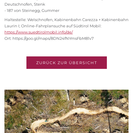
Deutschnofen, Stenk
- 187 von Steinegg, Gummer
Haltestelle: Welschnofen, Kabinenbahn Carezza + Kabinenbahn
Laurin I; Online-Fahrplansuche auf Südtirol Mobil:
https://www.suedtirolmobil.info/de/
Ort: https://goo.gl/maps/8DN24fNYmsFbM81v7
ZURÜCK ZUR ÜBERSICHT