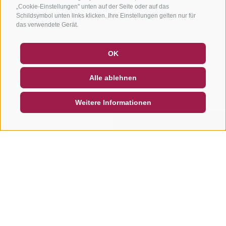
„Cookie-Einstellungen" unten auf der Seite oder auf das
Schildsymbol unten links klicken. Ihre Einstellungen gelten nur für
das verwendete Gerät.
GUTSCHEINE
FAQ - QUALITÄTSGARANTIE
OK
NEWSLETTER
SOCIAL WALL
WETTER
Alle ablehnen
DE
IT
EN
Weitere Informationen
SUCHEN & BUCHEN
SCHNELLANFRAGE