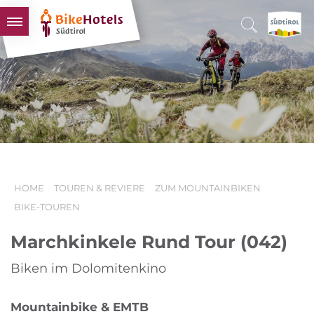
BIKEHOTELS
HOTELS & PAKETE
TOUREN & REVIERE
SÜDTIROL & WIR
SCHLUSSLICHTER
HOME
TOUREN & REVIERE
ZUM MOUNTAINBIKEN
BIKE-TOUREN
Marchkinkele Rund Tour (042)
Biken im Dolomitenkino
Mountainbike & EMTB