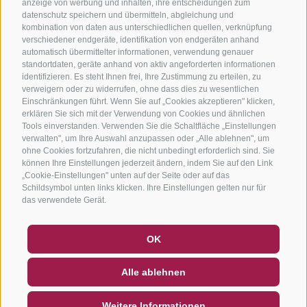
anzeige von werbung und inhalten, ihre entscheidungen zum
datenschutz speichern und übermitteln, abgleichung und
kombination von daten aus unterschiedlichen quellen, verknüpfung
verschiedener endgeräte, identifikation von endgeräten anhand
automatisch übermittelter informationen, verwendung genauer
standortdaten, geräte anhand von aktiv angeforderten informationen
identifizieren. Es steht Ihnen frei, Ihre Zustimmung zu erteilen, zu
verweigern oder zu widerrufen, ohne dass dies zu wesentlichen
Einschränkungen führt. Wenn Sie auf „Cookies akzeptieren" klicken,
erklären Sie sich mit der Verwendung von Cookies und ähnlichen
Tools einverstanden. Verwenden Sie die Schaltfläche „Einstellungen
verwalten", um Ihre Auswahl anzupassen oder „Alle ablehnen", um
ohne Cookies fortzufahren, die nicht unbedingt erforderlich sind. Sie
können Ihre Einstellungen jederzeit ändern, indem Sie auf den Link
„Cookie-Einstellungen" unten auf der Seite oder auf das
Schildsymbol unten links klicken. Ihre Einstellungen gelten nur für
das verwendete Gerät.
GUTSCHEINE
FAQ - QUALITÄTSGARANTIE
OK
NEWSLETTER
SOCIAL WALL
WETTER
Alle ablehnen
DE
IT
EN
Weitere Informationen