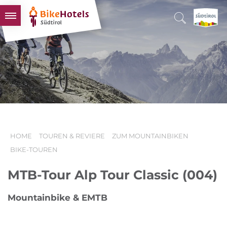
BIKEHOTELS
HOTELS & PAKETE
TOUREN & REVIERE
SÜDTIROL & WIR
SCHLUSSLICHTER
HOME
TOUREN & REVIERE
ZUM MOUNTAINBIKEN
BIKE-TOUREN
MTB-Tour Alp Tour Classic (004)
Mountainbike & EMTB