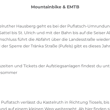
Mountainbike & EMTB
lruther Hausberg geht es bei der Puflatsch-Umrundung.
attel bis St. Ulrich und mit der Bahn bis auf die Seiser
nschluss führt die Abfahrt über die Landesstraße wiede
der Sperre der Tränka Straße (Pufels) gibt es dieses Jah
szeiten und Tickets der Aufstiegsanlagen findest du unt
ftesommer
g
flatsch verlässt du Kastelruth in Richtung Tiosels, bis 
und auf einem kleinen Weg weitergeht. Ab hier finden s