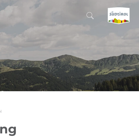
SUCHEN & BUCHEN
ENTDECKE SÜDTIROL
WANN?
-
WOHIN?
N
WAS?
ung