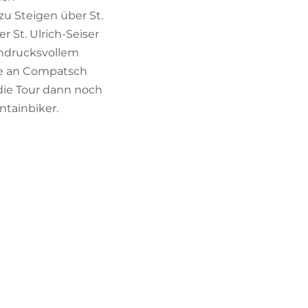
u Steigen über St.
r St. Ulrich-Seiser
indrucksvollem
die an Compatsch
 die Tour dann noch
ntainbiker.