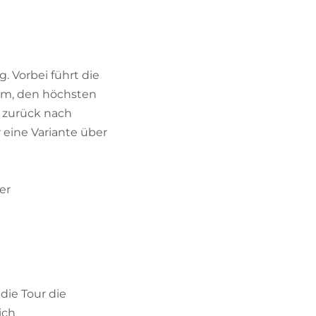
BIKEHOTELS FINDEN
URLAUBSPAKETE
 Vorbei führt die
 Alm, den höchsten
r zurück nach
r eine Variante über
er
die Tour die
ich