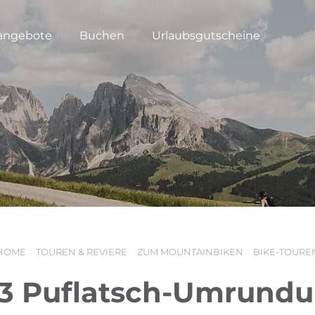
angebote
Buchen
Urlaubsgutscheine
HOME
TOUREN & REVIERE
ZUM MOUNTAINBIKEN
BIKE-TOURE
3 Puflatsch-Umrund