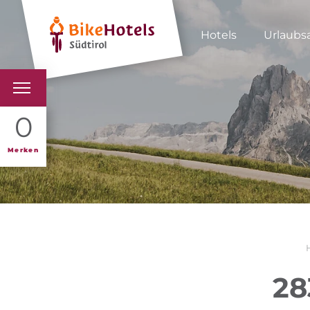
Hotels
Urlaubs
BIKEHOTELS
0
HOTELS & PAKETE
Merken
TOUREN & REVIERE
SÜDTIROL & WIR
SCHLUSSLICHTER
28