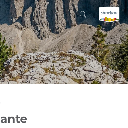
SUCHEN & BUCHEN
ENTDECKE SÜDTIROL
WANN?
-
WOHIN?
N
WAS?
iante