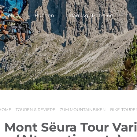
angebote
Buchen
Urlaubsgutscheine
HOME
TOUREN & REVIERE
ZUM MOUNTAINBIKEN
BIKE-TOURE
 Mont Sëura Tour Var