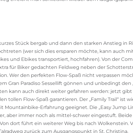
g
kurzes Stück bergab und dann den starken Anstieg in 
chtreten (wer sich dies ersparen möchte, kann auch m
 Bikes und Ebikes transportiert, hochfahren). Von der Com
xtra für Biker gedachten Feldweg neben der Schotterstr
tion. Wer den perfekten Flow-Spaß nicht verpassen möcht
em Gran Paradiso Sessellift gönnen und unbedingt den „P
 kann auch direkt weiter gefahren werden: jetzt gibt e
den tollen Flow-Spaß garantieren. Der „Family Trail“ ist
mit Mountainbike-Erfahrung geeignet. Die „Easy Jump Lin
r, aber immer noch als mittel-schwer eingestuft. Beide T
 Von dort führt ein weiterer Weg bis nach Wolkenstein.
Talradweg zurück zum Ausgangspunkt in St. Christina.