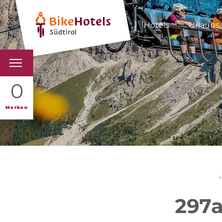
Hotels
Urlaubs
BIKEHOTELS
0
HOTELS & PAKETE
Merken
TOUREN & REVIERE
SÜDTIROL & WIR
SCHLUSSLICHTER
297a