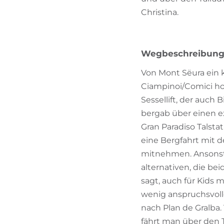
Christina.
Wegbeschreibun
Von Mont Sëura ein 
Ciampinoi/Comici ho
Sessellift, der auch
bergab über einen e
Gran Paradiso Talsta
eine Bergfahrt mit d
mitnehmen. Ansonsten
alternativen, die bei
sagt, auch für Kids 
wenig anspruchsvolle
nach Plan de Gralba.
fährt man über den 