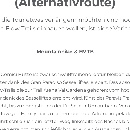
(Alternativroute)
die die Tour etwas verlängern möchten und no
 Flow Trails einbauen wollen, ist diese Vari
Mountainbike & EMTB
r Comici Hütte ist zwar schweißtreibend, dafür bleiben 
r dank des Gran Paradiso Sesselliftes, erspart. Das abso
ow-Trails die zur Trail Arena Val Gardena gehören: vom h
 dank des Sesselliftes erreicht wird, führt der Paravis Tra
t, bis zur Bergstation der Piz Seteur Umlaufbahn. Von 
owigen Family Trail zu fahren, oder die Adrenalin-gela
ührt schließlich ein letzter Weg linksseits des Baches b
weg erreicht man schließlich wieder den Ausgangspunkt