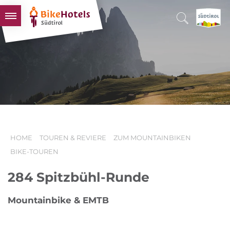
BIKEHOTELS
HOTELS & PAKETE
TOUREN & REVIERE
SÜDTIROL & WIR
SCHLUSSLICHTER
HOME
TOUREN & REVIERE
ZUM MOUNTAINBIKEN
BIKE-TOUREN
284 Spitzbühl-Runde
Mountainbike & EMTB