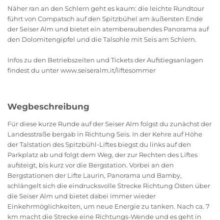
Näher ran an den Schlern geht es kaum: die leichte Rundtour
führt von Compatsch auf den Spitzbühel am äußersten Ende
der Seiser Alm und bietet ein atemberaubendes Panorama auf
den Dolomitengipfel und die Talsohle mit Seis am Schlern.
Infos zu den Betriebszeiten und Tickets der Aufstiegsanlagen
findest du unter www.seiseralm.it/liftesommer
Wegbeschreibung
Für diese kurze Runde auf der Seiser Alm folgst du zunächst der
Landesstraße bergab in Richtung Seis. In der Kehre auf Höhe
der Talstation des Spitzbühl-Liftes biegst du links auf den
Parkplatz ab und folgt dem Weg, der zur Rechten des Liftes
aufsteigt, bis kurz vor die Bergstation. Vorbei an den
Bergstationen der Lifte Laurin, Panorama und Bamby,
schlängelt sich die eindrucksvolle Strecke Richtung Osten über
die Seiser Alm und bietet dabei immer wieder
Einkehrmöglichkeiten, um neue Energie zu tanken. Nach ca. 7
km macht die Strecke eine Richtungs-Wende und es geht in