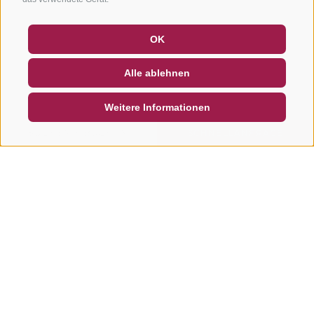
GUTSCHEINE
FAQ - QUALITÄTSGARANTIE
OK
NEWSLETTER
SOCIAL WALL
WETTER
Alle ablehnen
DE
IT
EN
Weitere Informationen
SUCHEN & BUCHEN
SCHNELLANFRAGE