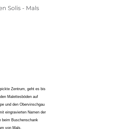
BIKEHOTELS FINDEN
n Solis - Mals
URLAUBSPAKETE
pickte Zentrum, geht es bis
u den Malettesböden auf
ppe und den Obervinschgau
mit eingravierten Namen der
nde beim Buschenschank
rum von Mals.