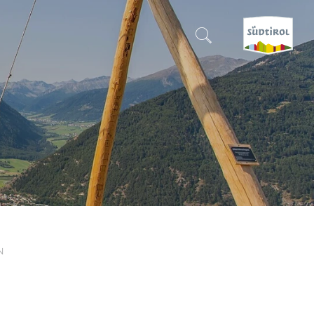
SUCHEN & BUCHEN
ENTDECKE SÜDTIROL
WANN?
-
WOHIN?
N
WAS?