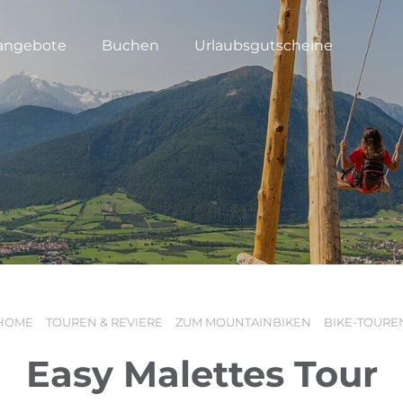
angebote
Buchen
Urlaubsgutscheine
HOME
TOUREN & REVIERE
ZUM MOUNTAINBIKEN
BIKE-TOURE
Easy Malettes Tour