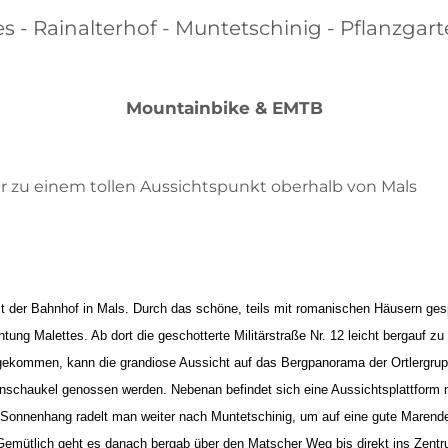
es - Rainalterhof - Muntetschinig - Pflanzgarte
Mountainbike & EMTB
r zu einem tollen Aussichtspunkt oberhalb von Mals
g
ist der Bahnhof in Mals. Durch das schöne, teils mit romanischen Häusern ges
tung Malettes. Ab dort die geschotterte Militärstraße Nr. 12 leicht bergauf z
gekommen, kann die grandiose Aussicht auf das Bergpanorama der Ortlergru
nschaukel genossen werden. Nebenan befindet sich eine Aussichtsplattform 
 Sonnenhang radelt man weiter nach Muntetschinig, um auf eine gute Mare
Gemütlich geht es danach bergab über den Matscher Weg bis direkt ins Zent