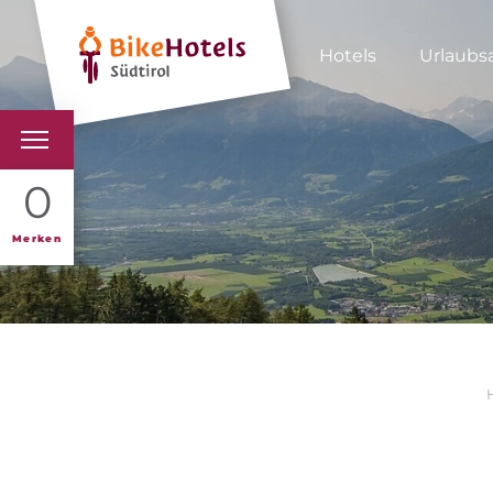
Hotels
Urlaubs
BIKEHOTELS
0
HOTELS & PAKETE
Merken
TOUREN & REVIERE
SÜDTIROL & WIR
SCHLUSSLICHTER