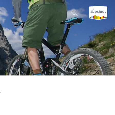
SUCHEN & BUCHEN
ENTDECKE SÜDTIROL
WANN?
-
WOHIN?
N
WAS?