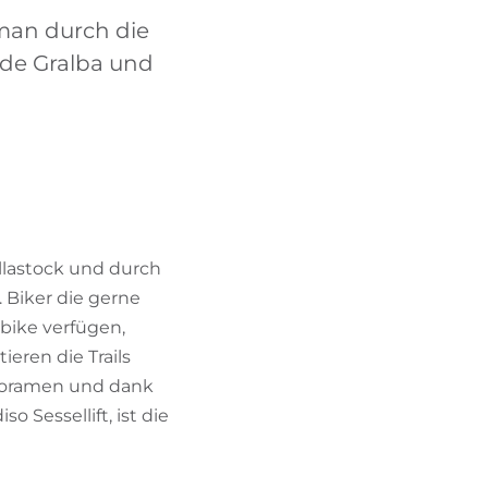
BIKEHOTELS FINDEN
 man durch die
 de Gralba und
URLAUBSPAKETE
llastock und durch
 Biker die gerne
bike verfügen,
ieren die Trails
noramen und dank
 Sessellift, ist die