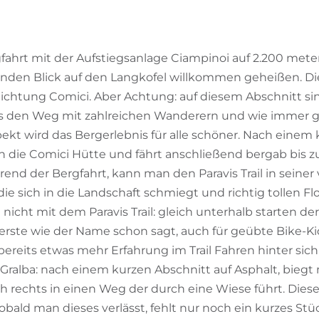
g
gfahrt mit der Aufstiegsanlage Ciampinoi auf 2.200 met
en Blick auf den Langkofel willkommen geheißen. Die
ichtung Comici. Aber Achtung: auf diesem Abschnitt sin
uns den Weg mit zahlreichen Wanderern und wie immer gi
t wird das Bergerlebnis für alle schöner. Nach einem k
an die Comici Hütte und fährt anschließend bergab bis 
rend der Bergfahrt, kann man den Paravis Trail in seiner
die sich in die Landschaft schmiegt und richtig tollen Fl
icht mit dem Paravis Trail: gleich unterhalb starten der
erste wie der Name schon sagt, auch für geübte Bike-Ki
bereits etwas mehr Erfahrung im Trail Fahren hinter sich 
Gralba: nach einem kurzen Abschnitt auf Asphalt, biegt 
h rechts in einen Weg der durch eine Wiese führt. Dieser
bald man dieses verlässt, fehlt nur noch ein kurzes Stü