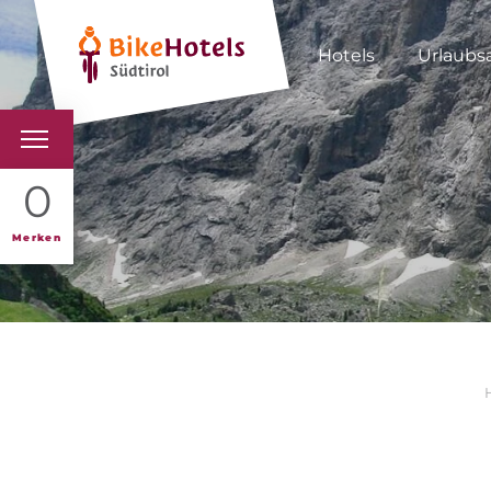
Hotels
Urlaubs
BIKEHOTELS
0
HOTELS & PAKETE
Merken
TOUREN & REVIERE
SÜDTIROL & WIR
SCHLUSSLICHTER