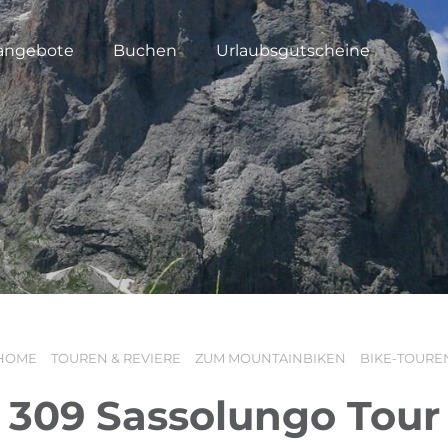
angebote
Buchen
Urlaubsgutscheine
HOME
TOUREN & REVIERE
ZUM MOUNTAINBIKEN
BIKE-TOURE
309 Sassolungo Tour