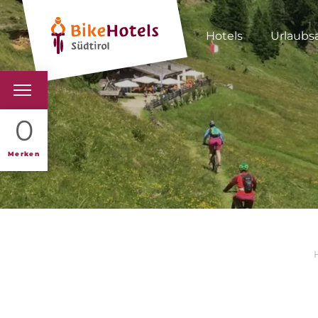
Hotels
Urlaubs
BIKEHOTELS
0
HOTELS & PAKETE
Merken
TOUREN & REVIERE
SÜDTIROL & WIR
SCHLUSSLICHTER