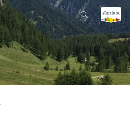
SUCHEN & BUCHEN
ENTDECKE SÜDTIROL
WANN?
-
WOHIN?
N
WAS?