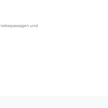
BIKEHOTELS FINDEN
URLAUBSPAKETE
 Schiebepassagen und