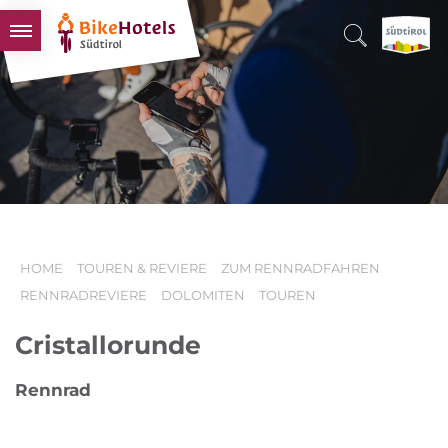
BIKEHOTELS
HOTELS & PAKETE
TOUREN & REVIERE
SÜDTIROL & WIR
SCHLUSSLICHTER
HOME
TOUREN & REVIERE
ZUM RENNRADFAHREN
RENNRADREVIERE
DOLOMITEN
TOUREN
Cristallorunde
Rennrad