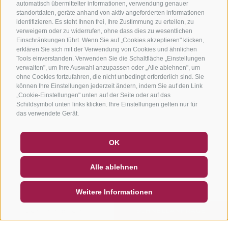
automatisch übermittelter informationen, verwendung genauer
standortdaten, geräte anhand von aktiv angeforderten informationen
identifizieren. Es steht Ihnen frei, Ihre Zustimmung zu erteilen, zu
verweigern oder zu widerrufen, ohne dass dies zu wesentlichen
Einschränkungen führt. Wenn Sie auf „Cookies akzeptieren" klicken,
erklären Sie sich mit der Verwendung von Cookies und ähnlichen
Tools einverstanden. Verwenden Sie die Schaltfläche „Einstellungen
verwalten", um Ihre Auswahl anzupassen oder „Alle ablehnen", um
ohne Cookies fortzufahren, die nicht unbedingt erforderlich sind. Sie
können Ihre Einstellungen jederzeit ändern, indem Sie auf den Link
„Cookie-Einstellungen" unten auf der Seite oder auf das
Schildsymbol unten links klicken. Ihre Einstellungen gelten nur für
das verwendete Gerät.
GUTSCHEINE
FAQ - QUALITÄTSGARANTIE
OK
NEWSLETTER
SOCIAL WALL
WETTER
Alle ablehnen
DE
IT
EN
Weitere Informationen
SUCHEN & BUCHEN
SCHNELLANFRAGE