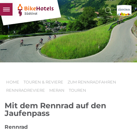
BIKEHOTELS
HOTELS & PAKETE
TOUREN & REVIERE
SÜDTIROL & WIR
SCHLUSSLICHTER
HOME
TOUREN & REVIERE
ZUM RENNRADFAHREN
RENNRADREVIERE
MERAN
TOUREN
Mit dem Rennrad auf den
Jaufenpass
Rennrad