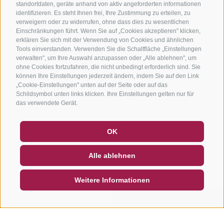
standortdaten, geräte anhand von aktiv angeforderten informationen
identifizieren. Es steht Ihnen frei, Ihre Zustimmung zu erteilen, zu
verweigern oder zu widerrufen, ohne dass dies zu wesentlichen
Einschränkungen führt. Wenn Sie auf „Cookies akzeptieren" klicken,
erklären Sie sich mit der Verwendung von Cookies und ähnlichen
Tools einverstanden. Verwenden Sie die Schaltfläche „Einstellungen
verwalten", um Ihre Auswahl anzupassen oder „Alle ablehnen", um
ohne Cookies fortzufahren, die nicht unbedingt erforderlich sind. Sie
können Ihre Einstellungen jederzeit ändern, indem Sie auf den Link
„Cookie-Einstellungen" unten auf der Seite oder auf das
Schildsymbol unten links klicken. Ihre Einstellungen gelten nur für
das verwendete Gerät.
GUTSCHEINE
FAQ - QUALITÄTSGARANTIE
OK
NEWSLETTER
SOCIAL WALL
WETTER
Alle ablehnen
DE
IT
EN
Weitere Informationen
SUCHEN & BUCHEN
SCHNELLANFRAGE