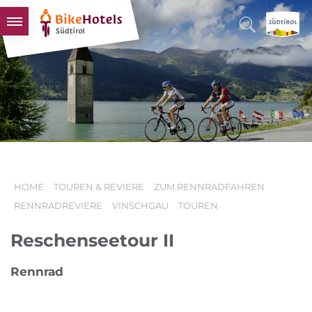
BIKEHOTELS
HOTELS & PAKETE
TOUREN & REVIERE
SÜDTIROL & WIR
SCHLUSSLICHTER
HOME
TOUREN & REVIERE
ZUM RENNRADFAHREN
RENNRADREVIERE
VINSCHGAU
TOUREN
Reschenseetour II
Rennrad