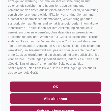
anzeige von werbung und inhalten, ihre entscheidungen zum
datenschutz speichern und übermitteln, abgleichung und
kombination von daten aus unterschiedlichen quellen, verknüpfung
verschiedener endgeräte, identifikation von endgeräten anhand
automatisch übermittelter informationen, verwendung genauer
standortdaten, geräte anhand von aktiv angeforderten informationen
identifizieren. Es steht Ihnen frei, Ihre Zustimmung zu erteilen, zu
verweigern oder zu widerrufen, ohne dass dies zu wesentlichen
Einschränkungen führt. Wenn Sie auf „Cookies akzeptieren" klicken,
erklären Sie sich mit der Verwendung von Cookies und ähnlichen
Tools einverstanden. Verwenden Sie die Schaltfläche „Einstellungen
verwalten", um Ihre Auswahl anzupassen oder „Alle ablehnen", um
ohne Cookies fortzufahren, die nicht unbedingt erforderlich sind. Sie
können Ihre Einstellungen jederzeit ändern, indem Sie auf den Link
„Cookie-Einstellungen" unten auf der Seite oder auf das
Schildsymbol unten links klicken. Ihre Einstellungen gelten nur für
das verwendete Gerät.
GUTSCHEINE
FAQ - QUALITÄTSGARANTIE
OK
NEWSLETTER
SOCIAL WALL
WETTER
Alle ablehnen
DE
IT
EN
Weitere Informationen