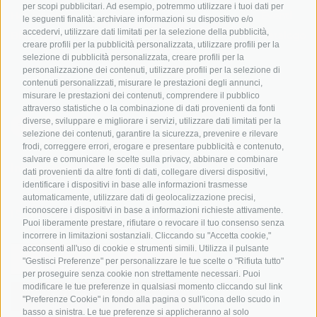
per scopi pubblicitari. Ad esempio, potremmo utilizzare i tuoi dati per
Adige
Hot Deals
Eventi
le seguenti finalità: archiviare informazioni su dispositivo e/o
Ciclabili in Alto Adige
accedervi, utilizzare dati limitati per la selezione della pubblicità,
Bike & Work
Catalogo
creare profili per la pubblicità personalizzata, utilizzare profili per la
Scuole bike
selezione di pubblicità personalizzata, creare profili per la
Tutti i tour
personalizzazione dei contenuti, utilizzare profili per la selezione di
contenuti personalizzati, misurare le prestazioni degli annunci,
misurare le prestazioni dei contenuti, comprendere il pubblico
attraverso statistiche o la combinazione di dati provenienti da fonti
diverse, sviluppare e migliorare i servizi, utilizzare dati limitati per la
selezione dei contenuti, garantire la sicurezza, prevenire e rilevare
frodi, correggere errori, erogare e presentare pubblicità e contenuto,
salvare e comunicare le scelte sulla privacy, abbinare e combinare
info@bikehotels.it
dati provenienti da altre fonti di dati, collegare diversi dispositivi,
identificare i dispositivi in base alle informazioni trasmesse
automaticamente, utilizzare dati di geolocalizzazione precisi,
riconoscere i dispositivi in base a informazioni richieste attivamente.
ISCRIVITI ALLA NOSTRA NEWSLETTER
Puoi liberamente prestare, rifiutare o revocare il tuo consenso senza
incorrere in limitazioni sostanziali. Cliccando su "Accetta cookie,"
acconsenti all'uso di cookie e strumenti simili. Utilizza il pulsante
"Gestisci Preferenze" per personalizzare le tue scelte o "Rifiuta tutto"
per proseguire senza cookie non strettamente necessari. Puoi
modificare le tue preferenze in qualsiasi momento cliccando sul link
ISCRIVITI ADESSO
"Preferenze Cookie" in fondo alla pagina o sull'icona dello scudo in
basso a sinistra. Le tue preferenze si applicheranno al solo