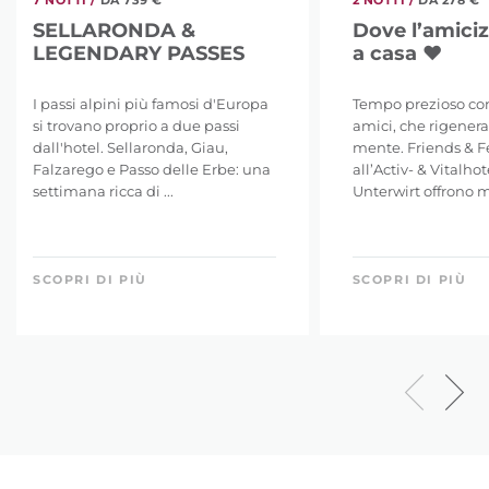
SELLARONDA &
Dove l’amiciz
LEGENDARY PASSES
a casa ❤
I passi alpini più famosi d'Europa
Tempo prezioso co
si trovano proprio a due passi
amici, che rigenera
dall'hotel. Sellaronda, Giau,
mente. Friends & 
Falzarego e Passo delle Erbe: una
all’Activ- & Vitalho
settimana ricca di ...
Unterwirt offrono m
SCOPRI DI PIÙ
SCOPRI DI PIÙ