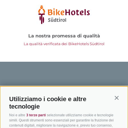
La nostra promessa di qualità
La qualità verificata dei BikeHotels Südtirol
BIKEHOTELS
IN BICI IN ALTO
SERVIZI
Utilizziamo i cookie e altre
SÜDTIROL
ADIGE
INFORM
Contin
tecnologie
Hotel & pacchetti
Mountainbiking in Alto
Contatto
Noi e altre
3 terze parti
selezionate utilizziamo cookie e tecnologie
Adige
Pacchetti vacanze
Come arriv
simili. Questi strumenti sono essenziali per garantire la fruizione dei
In bici da corsa in Alto
contenuti digitali, migliorare la navigazione e, previo tuo consenso,
Buoni vacanza
Meteo