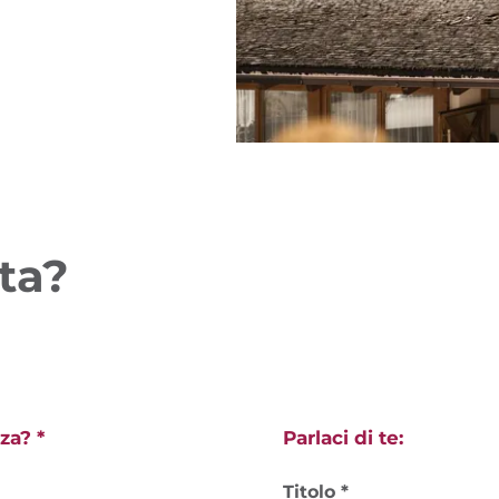
rta?
za? *
Parlaci di te:
Titolo