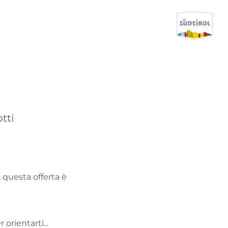
CERCA E PRENOTA
SCOPRI L'ALTO ADIGE
tti
QUANDO?
-
DOVE?
, questa offerta è
COSA?
 orientarti...