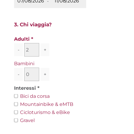
-
3. Chi viaggia?
Adulti
-
+
Bambini
-
+
Interessi
Bici da corsa
Mountainbike & eMTB
Cicloturismo & eBike
Gravel