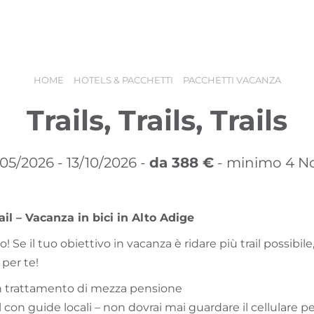
acanza
Booking
Buoni vacanza
HOME
HOTELS & PACCHETTI
PACCHETTI VACANZA
Trails, Trails, Trails
/05/2026 - 13/10/2026 -
da 388 €
- minimo 4 No
il – Vacanza in bici in Alto Adige
! Se il tuo obiettivo in vacanza è ridare più trail possibile
 per te!
 trattamento di mezza pensione
il con guide locali – non dovrai mai guardare il cellulare per