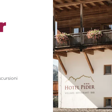
r
scursioni