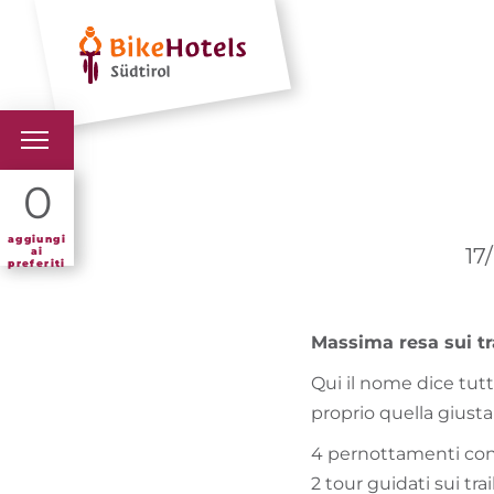
Hotel
Offerte v
BIKEHOTELS
0
HOTELS & PACCHETTI
aggiungi
17
ai
preferiti
TOUR & TERRITORI
Massima resa sui tra
L'ALTO ADIGE & NOI
Qui il nome dice tutto
INFO UTILI
proprio quella giusta
4 pernottamenti con
2 tour guidati sui tra