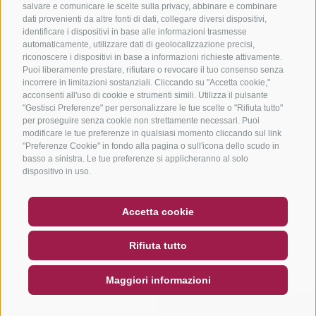
salvare e comunicare le scelte sulla privacy, abbinare e combinare
dati provenienti da altre fonti di dati, collegare diversi dispositivi,
identificare i dispositivi in base alle informazioni trasmesse
automaticamente, utilizzare dati di geolocalizzazione precisi,
riconoscere i dispositivi in base a informazioni richieste attivamente.
Puoi liberamente prestare, rifiutare o revocare il tuo consenso senza
incorrere in limitazioni sostanziali. Cliccando su "Accetta cookie,"
acconsenti all'uso di cookie e strumenti simili. Utilizza il pulsante
"Gestisci Preferenze" per personalizzare le tue scelte o "Rifiuta tutto"
per proseguire senza cookie non strettamente necessari. Puoi
modificare le tue preferenze in qualsiasi momento cliccando sul link
"Preferenze Cookie" in fondo alla pagina o sull'icona dello scudo in
basso a sinistra. Le tue preferenze si applicheranno al solo
dispositivo in uso.
BUONO
FAQ - GARANZIA DI QUALITÀ
Accetta cookie
NEWSLETTER
SOCIAL WALL
METEO
Rifiuta tutto
DE
IT
EN
Maggiori informazioni
CERCA E PRENOTA
RICHIESTA RAPIDA