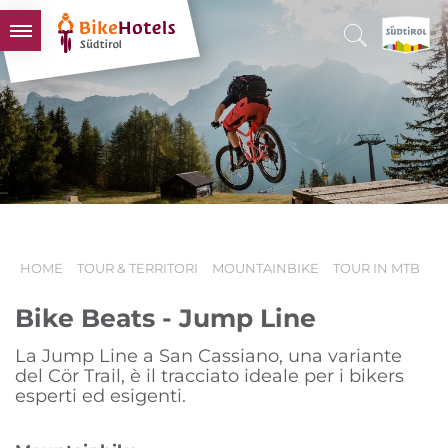
BIKEHOTELS
HOTELS & PACCHETTI
TOUR & TERRITORI
L'ALTO ADIGE & NOI
INFO UTILI
HOME
TOUR & TERRITORI
MOUNTAINBIKE
TOUR IN MTB
Bike Beats - Jump Line
La Jump Line a San Cassiano, una variante
del Cör Trail, è il tracciato ideale per i bikers
esperti ed esigenti.