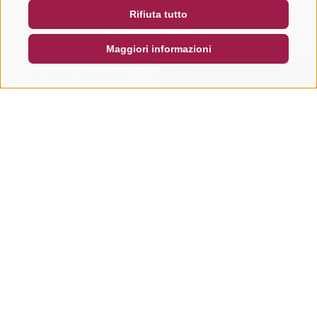
Rifiuta tutto
DE
IT
EN
Maggiori informazioni
CERCA E PRENOTA
RICHIESTA RAPIDA