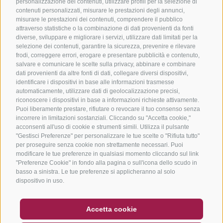
personalizzazione dei contenuti, utilizzare profili per la selezione di
contenuti personalizzati, misurare le prestazioni degli annunci,
misurare le prestazioni dei contenuti, comprendere il pubblico
attraverso statistiche o la combinazione di dati provenienti da fonti
diverse, sviluppare e migliorare i servizi, utilizzare dati limitati per la
selezione dei contenuti, garantire la sicurezza, prevenire e rilevare
frodi, correggere errori, erogare e presentare pubblicità e contenuto,
salvare e comunicare le scelte sulla privacy, abbinare e combinare
dati provenienti da altre fonti di dati, collegare diversi dispositivi,
identificare i dispositivi in base alle informazioni trasmesse
automaticamente, utilizzare dati di geolocalizzazione precisi,
riconoscere i dispositivi in base a informazioni richieste attivamente.
Puoi liberamente prestare, rifiutare o revocare il tuo consenso senza
incorrere in limitazioni sostanziali. Cliccando su "Accetta cookie,"
acconsenti all'uso di cookie e strumenti simili. Utilizza il pulsante
"Gestisci Preferenze" per personalizzare le tue scelte o "Rifiuta tutto"
per proseguire senza cookie non strettamente necessari. Puoi
modificare le tue preferenze in qualsiasi momento cliccando sul link
"Preferenze Cookie" in fondo alla pagina o sull'icona dello scudo in
basso a sinistra. Le tue preferenze si applicheranno al solo
dispositivo in uso.
BUONO
FAQ - GARANZIA DI QUALITÀ
Accetta cookie
NEWSLETTER
SOCIAL WALL
METEO