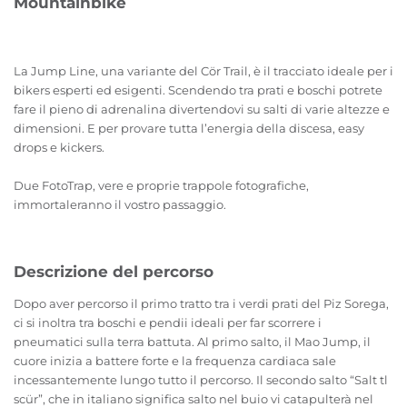
Mountainbike
La Jump Line, una variante del Cör Trail, è il tracciato ideale per i
bikers esperti ed esigenti. Scendendo tra prati e boschi potrete
fare il pieno di adrenalina divertendovi su salti di varie altezze e
dimensioni. E per provare tutta l’energia della discesa, easy
drops e kickers.
Due FotoTrap, vere e proprie trappole fotografiche,
immortaleranno il vostro passaggio.
Descrizione del percorso
Dopo aver percorso il primo tratto tra i verdi prati del Piz Sorega,
ci si inoltra tra boschi e pendii ideali per far scorrere i
pneumatici sulla terra battuta. Al primo salto, il Mao Jump, il
cuore inizia a battere forte e la frequenza cardiaca sale
incessantemente lungo tutto il percorso. Il secondo salto “Salt tl
scür”, che in italiano significa salto nel buio vi catapulterà nel