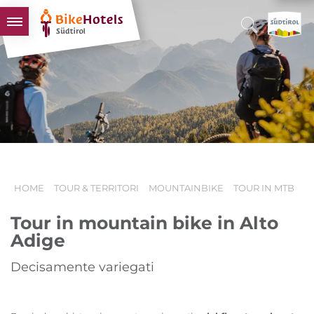
BIKEHOTELS
HOTELS & PACCHETTI
TOUR & TERRITORI
L'ALTO ADIGE & NOI
INFO UTILI
HOME
TOUR & TERRITORI
MOUNTAINBIKE
TOUR IN MTB
Tour in mountain bike in Alto
Adige
Decisamente variegati