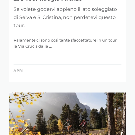
Se volete godervi appieno il lato soleggiato
PAROLA CHIAVE
di Selva e S. Cristina, non perdetevi questo
tour.
Raramente ci sono così tante sfaccettature in un tour:
la Via Crucis dalla ...
LUNGHEZZA
0 km
48 km
APRI
DISLIVELLO
1 m
4.775 m