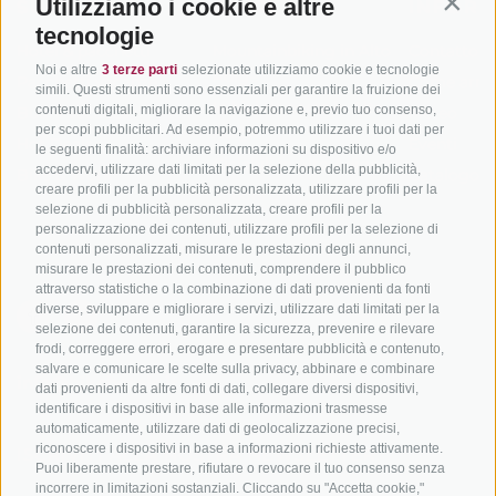
Utilizziamo i cookie e altre
SÜDTIROL
ADIGE
INFORM
Contin
tecnologie
Hotel & pacchetti
Mountainbiking in Alto
Contatto
Noi e altre
3 terze parti
selezionate utilizziamo cookie e tecnologie
Adige
Pacchetti vacanze
Come arriv
simili. Questi strumenti sono essenziali per garantire la fruizione dei
In bici da corsa in Alto
contenuti digitali, migliorare la navigazione e, previo tuo consenso,
Buoni vacanza
Meteo
per scopi pubblicitari. Ad esempio, potremmo utilizzare i tuoi dati per
Adige
Hot Deals
Eventi
le seguenti finalità: archiviare informazioni su dispositivo e/o
Ciclabili in Alto Adige
accedervi, utilizzare dati limitati per la selezione della pubblicità,
Bike & Work
Catalogo
creare profili per la pubblicità personalizzata, utilizzare profili per la
Scuole bike
selezione di pubblicità personalizzata, creare profili per la
Tutti i tour
personalizzazione dei contenuti, utilizzare profili per la selezione di
contenuti personalizzati, misurare le prestazioni degli annunci,
misurare le prestazioni dei contenuti, comprendere il pubblico
attraverso statistiche o la combinazione di dati provenienti da fonti
diverse, sviluppare e migliorare i servizi, utilizzare dati limitati per la
selezione dei contenuti, garantire la sicurezza, prevenire e rilevare
frodi, correggere errori, erogare e presentare pubblicità e contenuto,
salvare e comunicare le scelte sulla privacy, abbinare e combinare
info@bikehotels.it
dati provenienti da altre fonti di dati, collegare diversi dispositivi,
identificare i dispositivi in base alle informazioni trasmesse
automaticamente, utilizzare dati di geolocalizzazione precisi,
riconoscere i dispositivi in base a informazioni richieste attivamente.
ISCRIVITI ALLA NOSTRA NEWSLETTER
Puoi liberamente prestare, rifiutare o revocare il tuo consenso senza
incorrere in limitazioni sostanziali. Cliccando su "Accetta cookie,"