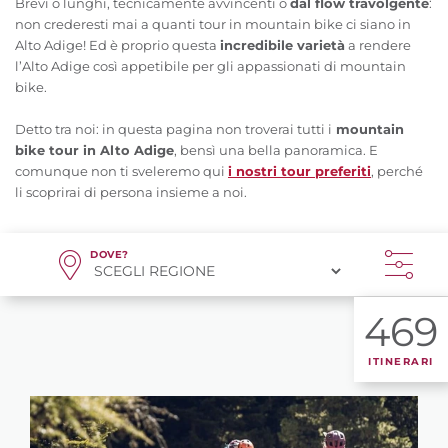
Brevi o lunghi, tecnicamente avvincenti o
dal flow travolgente
:
non crederesti mai a quanti tour in mountain bike ci siano in
Alto Adige! Ed è proprio questa
incredibile varietà
a rendere
l’Alto Adige così appetibile per gli appassionati di mountain
bike.
Detto tra noi: in questa pagina non troverai tutti i
mountain
bike tour in Alto Adige
, bensì una bella panoramica. E
comunque non ti sveleremo qui
i nostri tour preferiti
, perché
li scoprirai di persona insieme a noi.
DOVE?
469
ITINERARI