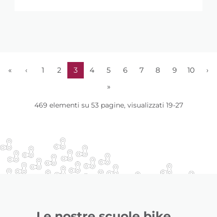
«
‹
1
2
3
4
5
6
7
8
9
10
›
»
469 elementi su 53 pagine, visualizzati 19-27
Le nostre scuole bike...