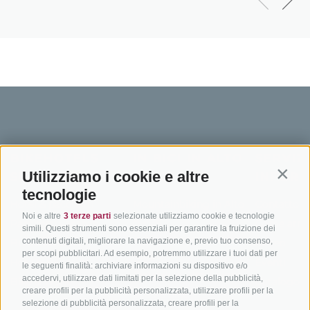
BIKEHOTELS
IN BICI IN ALTO
SERVIZI
Utilizziamo i cookie e altre
SÜDTIROL
ADIGE
INFORM
Contin
tecnologie
Hotel & pacchetti
Mountainbiking in Alto
Contatto
Noi e altre
3 terze parti
selezionate utilizziamo cookie e tecnologie
Adige
Pacchetti vacanze
Come arriv
simili. Questi strumenti sono essenziali per garantire la fruizione dei
In bici da corsa in Alto
contenuti digitali, migliorare la navigazione e, previo tuo consenso,
Buoni vacanza
Meteo
per scopi pubblicitari. Ad esempio, potremmo utilizzare i tuoi dati per
Adige
Hot Deals
Eventi
le seguenti finalità: archiviare informazioni su dispositivo e/o
Ciclabili in Alto Adige
accedervi, utilizzare dati limitati per la selezione della pubblicità,
Bike & Work
Catalogo
creare profili per la pubblicità personalizzata, utilizzare profili per la
Scuole bike
selezione di pubblicità personalizzata, creare profili per la