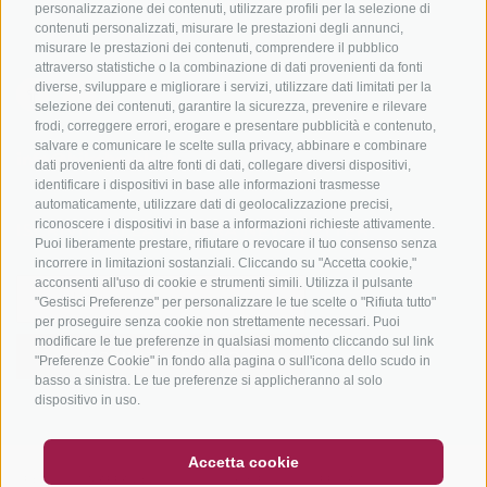
Tutti i tour
personalizzazione dei contenuti, utilizzare profili per la selezione di
contenuti personalizzati, misurare le prestazioni degli annunci,
misurare le prestazioni dei contenuti, comprendere il pubblico
attraverso statistiche o la combinazione di dati provenienti da fonti
diverse, sviluppare e migliorare i servizi, utilizzare dati limitati per la
selezione dei contenuti, garantire la sicurezza, prevenire e rilevare
frodi, correggere errori, erogare e presentare pubblicità e contenuto,
salvare e comunicare le scelte sulla privacy, abbinare e combinare
info@bikehotels.it
dati provenienti da altre fonti di dati, collegare diversi dispositivi,
identificare i dispositivi in base alle informazioni trasmesse
automaticamente, utilizzare dati di geolocalizzazione precisi,
riconoscere i dispositivi in base a informazioni richieste attivamente.
ISCRIVITI ALLA NOSTRA NEWSLETTER
Puoi liberamente prestare, rifiutare o revocare il tuo consenso senza
incorrere in limitazioni sostanziali. Cliccando su "Accetta cookie,"
acconsenti all'uso di cookie e strumenti simili. Utilizza il pulsante
"Gestisci Preferenze" per personalizzare le tue scelte o "Rifiuta tutto"
per proseguire senza cookie non strettamente necessari. Puoi
modificare le tue preferenze in qualsiasi momento cliccando sul link
ISCRIVITI ADESSO
"Preferenze Cookie" in fondo alla pagina o sull'icona dello scudo in
basso a sinistra. Le tue preferenze si applicheranno al solo
dispositivo in uso.
BUONO
FAQ - GARANZIA DI QUALITÀ
Accetta cookie
CREDITS
|
MAPPA DEL SITO
|
COOKIE POLICY
|
PRIVACY
|
NEWSLETTER
SOCIAL WALL
METEO