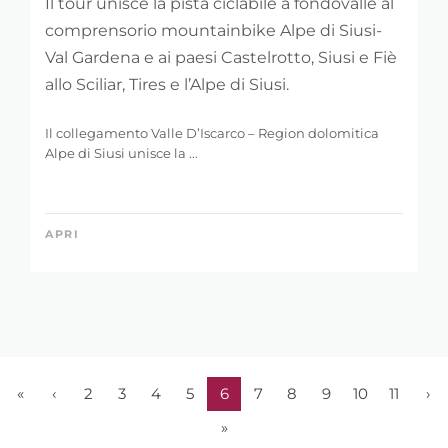
Il tour unisce la pista ciclabile a fondovalle al
comprensorio mountainbike Alpe di Siusi-
Val Gardena e ai paesi Castelrotto, Siusi e Fiè
allo Sciliar, Tires e l’Alpe di Siusi.
Il collegamento Valle D’Iscarco – Region dolomitica
Alpe di Siusi unisce la ...
APRI
«
‹
2
3
4
5
6
7
8
9
10
11
›
»