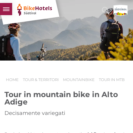
BIKEHOTELS
HOTELS & PACCHETTI
TOUR & TERRITORI
L'ALTO ADIGE & NOI
INFO UTILI
HOME
TOUR & TERRITORI
MOUNTAINBIKE
TOUR IN MTB
Tour in mountain bike in Alto
Adige
Decisamente variegati