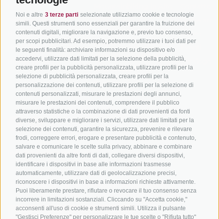
Hotel & pacchetti
Mountainbiking in Alto
Contatto
Noi e altre
3 terze parti
selezionate utilizziamo cookie e tecnologie
Adige
Pacchetti vacanze
Come arriv
simili. Questi strumenti sono essenziali per garantire la fruizione dei
In bici da corsa in Alto
contenuti digitali, migliorare la navigazione e, previo tuo consenso,
Buoni vacanza
Meteo
per scopi pubblicitari. Ad esempio, potremmo utilizzare i tuoi dati per
Adige
Hot Deals
Eventi
le seguenti finalità: archiviare informazioni su dispositivo e/o
Ciclabili in Alto Adige
accedervi, utilizzare dati limitati per la selezione della pubblicità,
Bike & Work
Catalogo
creare profili per la pubblicità personalizzata, utilizzare profili per la
Scuole bike
selezione di pubblicità personalizzata, creare profili per la
Tutti i tour
personalizzazione dei contenuti, utilizzare profili per la selezione di
contenuti personalizzati, misurare le prestazioni degli annunci,
misurare le prestazioni dei contenuti, comprendere il pubblico
attraverso statistiche o la combinazione di dati provenienti da fonti
diverse, sviluppare e migliorare i servizi, utilizzare dati limitati per la
selezione dei contenuti, garantire la sicurezza, prevenire e rilevare
frodi, correggere errori, erogare e presentare pubblicità e contenuto,
salvare e comunicare le scelte sulla privacy, abbinare e combinare
info@bikehotels.it
dati provenienti da altre fonti di dati, collegare diversi dispositivi,
identificare i dispositivi in base alle informazioni trasmesse
automaticamente, utilizzare dati di geolocalizzazione precisi,
riconoscere i dispositivi in base a informazioni richieste attivamente.
ISCRIVITI ALLA NOSTRA NEWSLETTER
Puoi liberamente prestare, rifiutare o revocare il tuo consenso senza
incorrere in limitazioni sostanziali. Cliccando su "Accetta cookie,"
acconsenti all'uso di cookie e strumenti simili. Utilizza il pulsante
"Gestisci Preferenze" per personalizzare le tue scelte o "Rifiuta tutto"