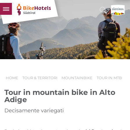
BIKEHOTELS
HOTELS & PACCHETTI
TOUR & TERRITORI
L'ALTO ADIGE & NOI
INFO UTILI
HOME
TOUR & TERRITORI
MOUNTAINBIKE
TOUR IN MTB
Tour in mountain bike in Alto
Adige
Decisamente variegati