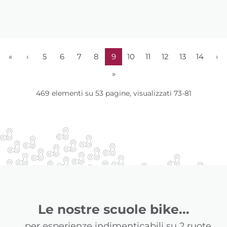
«
‹
5
6
7
8
9
10
11
12
13
14
›
»
469 elementi su 53 pagine, visualizzati 73-81
Le nostre scuole bike...
... per esperienze indimenticabili su 2 ruote