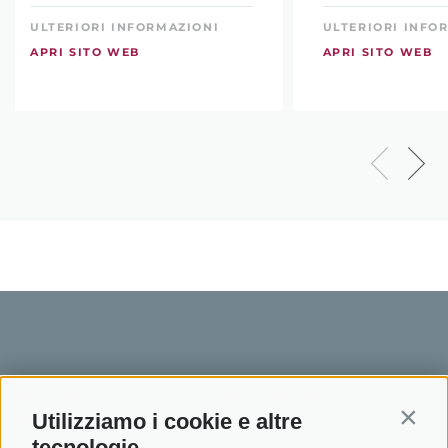
ULTERIORI INFORMAZIONI
ULTERIORI INFO
APRI SITO WEB
APRI SITO WEB
BIKEHOTELS
IN BICI IN ALTO
SERVIZI
Utilizziamo i cookie e altre
SÜDTIROL
ADIGE
INFORM
Contin
tecnologie