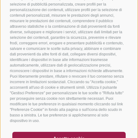
selezione di pubblicità personalizzata, creare profili per la
personalizzazione dei contenuti, utilizzare profili per la selezione di
contenuti personalizzati, misurare le prestazioni degli annunci,
misurare le prestazioni dei contenuti, comprendere il pubblico
attraverso statistiche o la combinazione di dati provenienti da fonti
diverse, sviluppare e migliorare i servizi, utilizzare dati limitati per la
selezione dei contenuti, garantire la sicurezza, prevenire e rilevare
frodi, correggere errori, erogare e presentare pubblicità e contenuto,
salvare e comunicare le scelte sulla privacy, abbinare e combinare
dati provenienti da altre fonti di dati, collegare diversi dispositivi,
identificare i dispositivi in base alle informazioni trasmesse
automaticamente, utilizzare dati di geolocalizzazione precisi,
riconoscere i dispositivi in base a informazioni richieste attivamente.
Puoi liberamente prestare, rifiutare o revocare il tuo consenso senza
incorrere in limitazioni sostanziali. Cliccando su "Accetta cookie,"
acconsenti all'uso di cookie e strumenti simili. Utilizza il pulsante
"Gestisci Preferenze" per personalizzare le tue scelte o "Rifiuta tutto"
per proseguire senza cookie non strettamente necessari. Puoi
modificare le tue preferenze in qualsiasi momento cliccando sul link
"Preferenze Cookie" in fondo alla pagina o sull'icona dello scudo in
basso a sinistra. Le tue preferenze si applicheranno al solo
dispositivo in uso.
BUONO
FAQ - GARANZIA DI QUALITÀ