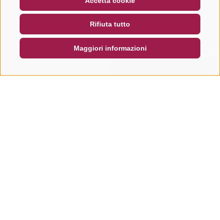
Accetta cookie
NEWSLETTER
SOCIAL WALL
METEO
Rifiuta tutto
DE
IT
EN
Maggiori informazioni
CERCA E PRENOTA
RICHIESTA RAPIDA