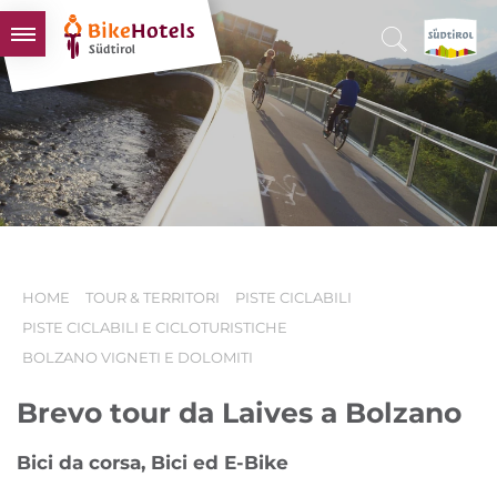
BIKEHOTELS
HOTELS & PACCHETTI
TOUR & TERRITORI
L'ALTO ADIGE & NOI
INFO UTILI
HOME
TOUR & TERRITORI
PISTE CICLABILI
PISTE CICLABILI E CICLOTURISTICHE
BOLZANO VIGNETI E DOLOMITI
Brevo tour da Laives a Bolzano
Bici da corsa, Bici ed E-Bike