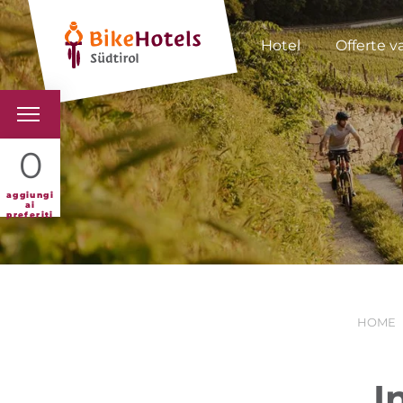
Hotel
Offerte v
BIKEHOTELS
0
HOTELS & PACCHETTI
aggiungi
ai
preferiti
TOUR & TERRITORI
L'ALTO ADIGE & NOI
HOME
INFO UTILI
I