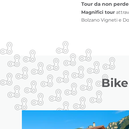
Tour da non perde
Magnifici tour
attrav
Bolzano Vigneti e Do
Bike