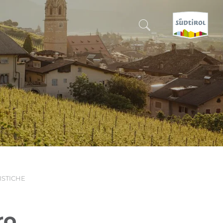
CERCA E PRENOTA
SCOPRI L'ALTO ADIGE
QUANDO?
-
DOVE?
RISTICHE
COSA?
ro