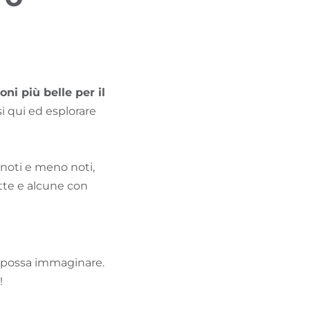
TROVA BIKEHOTEL
PACCHETTI VACANZE
oni più belle per il
si qui ed esplorare
, noti e meno noti,
itte e alcune con
tu possa immaginare.
!