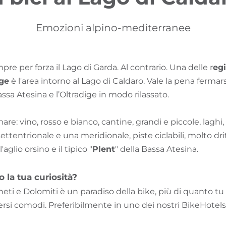
Emozioni alpino-mediterranee
e per forza il Lago di Garda. Al contrario. Una delle r
egi
ige
è l'area intorno al Lago di Caldaro. Vale la pena fermar
sa Atesina e l’Oltradige in modo rilassato.
are: vino, rosso e bianco, cantine, grandi e piccole, laghi
settentrionale e una meridionale, piste ciclabili, molto dr
'aglio orsino e il tipico "
Plent
" della Bassa Atesina.
 la tua curiosità?
neti e Dolomiti è un paradiso della bike, più di quanto 
rsi comodi. Preferibilmente in uno dei nostri BikeHotels