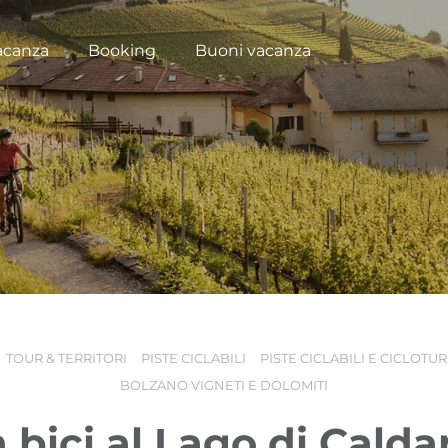
acanza
Booking
Buoni vacanza
TOUR & TERRITORI
PISTE CICLABILI
PISTE CICLABILI E CICLOTU
BOLZANO VIGNETI E DOLOMITI
n bici al Lago di Calda