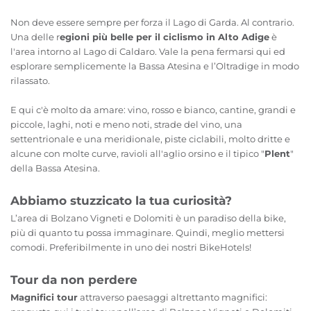
Non deve essere sempre per forza il Lago di Garda. Al contrario.
Una delle r
egioni più belle per il ciclismo in Alto Adige
è
l'area intorno al Lago di Caldaro. Vale la pena fermarsi qui ed
esplorare semplicemente la Bassa Atesina e l’Oltradige in modo
rilassato.
E qui c'è molto da amare: vino, rosso e bianco, cantine, grandi e
piccole, laghi, noti e meno noti, strade del vino, una
settentrionale e una meridionale, piste ciclabili, molto dritte e
alcune con molte curve, ravioli all'aglio orsino e il tipico "
Plent
"
della Bassa Atesina.
Abbiamo stuzzicato la tua curiosità?
L’area di Bolzano Vigneti e Dolomiti è un paradiso della bike,
più di quanto tu possa immaginare. Quindi, meglio mettersi
comodi. Preferibilmente in uno dei nostri BikeHotels!
Tour da non perdere
Magnifici tour
attraverso paesaggi altrettanto magnifici: