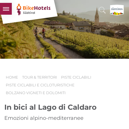
BIKEHOTELS
HOTELS & PACCHETTI
TOUR & TERRITORI
L'ALTO ADIGE & NOI
INFO UTILI
HOME
TOUR & TERRITORI
PISTE CICLABILI
PISTE CICLABILI E CICLOTURISTICHE
BOLZANO VIGNETI E DOLOMITI
In bici al Lago di Caldaro
Emozioni alpino-mediterranee