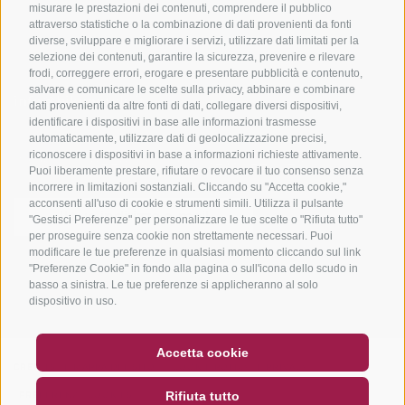
misurare le prestazioni dei contenuti, comprendere il pubblico
attraverso statistiche o la combinazione di dati provenienti da fonti
diverse, sviluppare e migliorare i servizi, utilizzare dati limitati per la
selezione dei contenuti, garantire la sicurezza, prevenire e rilevare
frodi, correggere errori, erogare e presentare pubblicità e contenuto,
salvare e comunicare le scelte sulla privacy, abbinare e combinare
info@bikehotels.it
dati provenienti da altre fonti di dati, collegare diversi dispositivi,
identificare i dispositivi in base alle informazioni trasmesse
automaticamente, utilizzare dati di geolocalizzazione precisi,
riconoscere i dispositivi in base a informazioni richieste attivamente.
ISCRIVITI ALLA NOSTRA NEWSLETTER
Puoi liberamente prestare, rifiutare o revocare il tuo consenso senza
incorrere in limitazioni sostanziali. Cliccando su "Accetta cookie,"
acconsenti all'uso di cookie e strumenti simili. Utilizza il pulsante
"Gestisci Preferenze" per personalizzare le tue scelte o "Rifiuta tutto"
per proseguire senza cookie non strettamente necessari. Puoi
modificare le tue preferenze in qualsiasi momento cliccando sul link
ISCRIVITI ADESSO
"Preferenze Cookie" in fondo alla pagina o sull'icona dello scudo in
basso a sinistra. Le tue preferenze si applicheranno al solo
dispositivo in uso.
BUONO
FAQ - GARANZIA DI QUALITÀ
Accetta cookie
CREDITS
|
MAPPA DEL SITO
|
COOKIE POLICY
|
PRIVACY
|
NEWSLETTER
SOCIAL WALL
METEO
Rifiuta tutto
PREFERENZE COOKIES