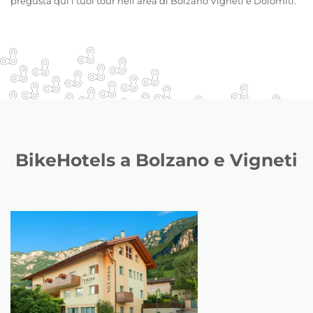
pregusta qui i tuoi tour nell’area di Bolzano Vigneti e Dolomiti.
BikeHotels a Bolzano e Vigneti