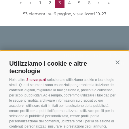
«
‹
1
2
3
4
5
6
›
»
53 elementi su 6 pagine, visualizzati 19-27
BIKEHOTELS
IN BICI IN ALTO
SERVIZI
Utilizziamo i cookie e altre
SÜDTIROL
ADIGE
INFORM
Contin
tecnologie
Hotel & pacchetti
Mountainbiking in Alto
Contatto
Noi e altre
3 terze parti
selezionate utilizziamo cookie e tecnologie
Adige
Pacchetti vacanze
Come arriv
simili. Questi strumenti sono essenziali per garantire la fruizione dei
In bici da corsa in Alto
contenuti digitali, migliorare la navigazione e, previo tuo consenso,
Buoni vacanza
Meteo
per scopi pubblicitari. Ad esempio, potremmo utilizzare i tuoi dati per
Adige
Hot Deals
Eventi
le seguenti finalità: archiviare informazioni su dispositivo e/o
Ciclabili in Alto Adige
accedervi, utilizzare dati limitati per la selezione della pubblicità,
Bike & Work
Catalogo
creare profili per la pubblicità personalizzata, utilizzare profili per la
Scuole bike
selezione di pubblicità personalizzata, creare profili per la
Tutti i tour
personalizzazione dei contenuti, utilizzare profili per la selezione di
contenuti personalizzati, misurare le prestazioni degli annunci,