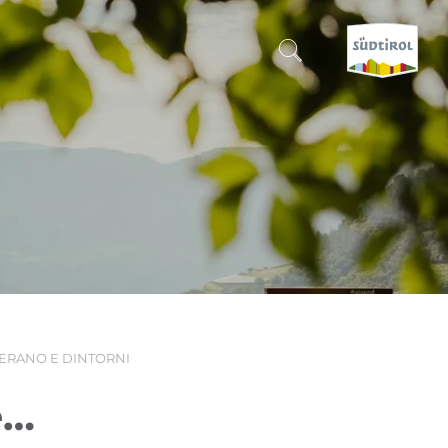
CERCA E PRENOTA
SCOPRI L'ALTO ADIGE
QUANDO?
-
DOVE?
ERANO E DINTORNI
COSA?
e…