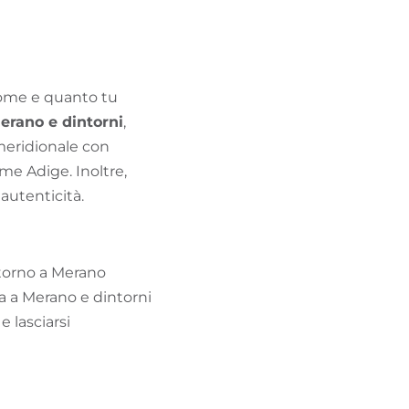
TROVA BIKEHOTEL
PACCHETTI VACANZE
ome e quanto tu
erano e dintorni
,
 meridionale con
ume Adige. Inoltre,
 autenticità.
intorno a Merano
a a Merano e dintorni
e lasciarsi