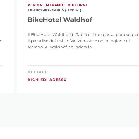
REGIONE MERANO E DINTORNI
/ PARCINES-RABLÁ ( 520 M )
BikeHotel Waldhof
Il BikeHotel Waldhof di Rablà è il tuo passe-partout per
gn
il paradiso del trail in Val Venosta e nella regione di
Merano. Al Waldhof, chi adora la ...
DETTAGLI
RICHIEDI ADESSO