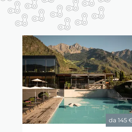
da
145 