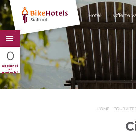
Hotel
Offerte v
BIKEHOTELS
0
HOTELS & PACCHETTI
aggiungi
ai
preferiti
TOUR & TERRITORI
L'ALTO ADIGE & NOI
HOME
TOUR & TE
INFO UTILI
C