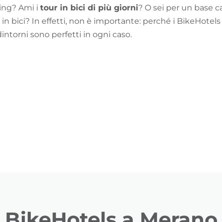
king? Ami i
tour in bici di più giorni
? O sei per un base c
r in bici? In effetti, non è importante: perché i BikeHotels 
dintorni sono perfetti in ogni caso.
BikeHotels a Merano