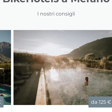
I nostri consigli
€
da
125 €