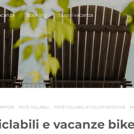
acanza
Booking
Buoni vacanza
RRITORI
PISTE CICLABILI
PISTE CICLABILI E CICLOTURISTICHE
M
iclabili e vacanze bik