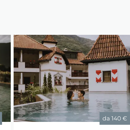
da
140 €