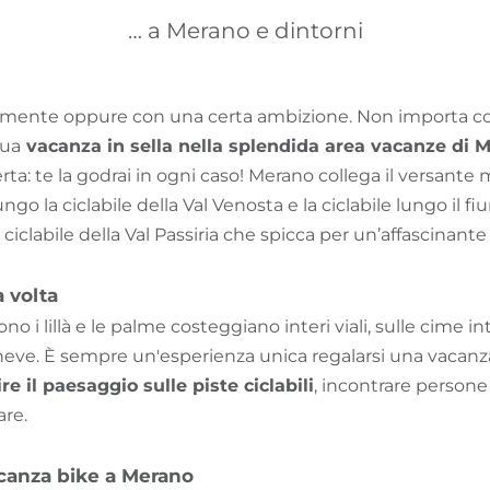
… a Merano e dintorni
amente oppure con una certa ambizione. Non importa c
tua
vacanza in sella nella splendida area vacanze di M
ta: te la godrai in ogni caso! Merano collega il versante
ngo la ciclabile della Val Venosta e la ciclabile lungo il fi
 ciclabile della Val Passiria che spicca per un’affascinante
a volta
ono i lillà e le palme costeggiano interi viali, sulle cime 
 neve. È sempre un'esperienza unica regalarsi una vacanz
re il paesaggio sulle piste ciclabili
, incontrare persone 
re.
acanza bike a Merano