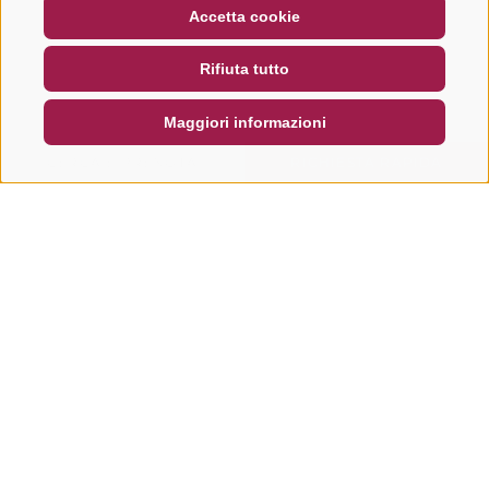
BUONO
FAQ - GARANZIA DI QUALITÀ
Accetta cookie
NEWSLETTER
SOCIAL WALL
METEO
Rifiuta tutto
DE
IT
EN
Maggiori informazioni
CERCA E PRENOTA
RICHIESTA RAPIDA