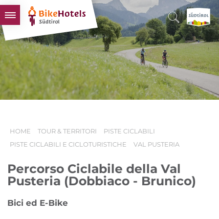
BIKEHOTELS
HOTELS & PACCHETTI
TOUR & TERRITORI
L'ALTO ADIGE & NOI
INFO UTILI
HOME
TOUR & TERRITORI
PISTE CICLABILI
PISTE CICLABILI E CICLOTURISTICHE
VAL PUSTERIA
Percorso Ciclabile della Val
Pusteria (Dobbiaco - Brunico)
Bici ed E-Bike