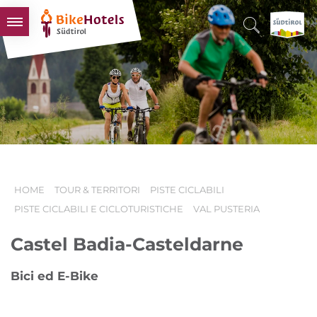
BIKEHOTELS
HOTELS & PACCHETTI
TOUR & TERRITORI
L'ALTO ADIGE & NOI
INFO UTILI
HOME
TOUR & TERRITORI
PISTE CICLABILI
PISTE CICLABILI E CICLOTURISTICHE
VAL PUSTERIA
Castel Badia-Casteldarne
Bici ed E-Bike