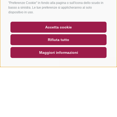
"Preferenze Cookie" in fondo alla pagina o sull'icona dello scudo in
basso a sinistra. Le tue preferenze si applicheranno al solo
dispositivo in uso.
BUONO
FAQ - GARANZIA DI QUALITÀ
Accetta cookie
NEWSLETTER
SOCIAL WALL
METEO
Rifiuta tutto
DE
IT
EN
Maggiori informazioni
CERCA E PRENOTA
RICHIESTA RAPIDA
Altri tour in questa regione