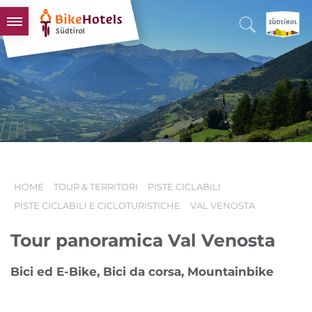
BIKEHOTELS
HOTELS & PACCHETTI
TOUR & TERRITORI
L'ALTO ADIGE & NOI
INFO UTILI
HOME
TOUR & TERRITORI
PISTE CICLABILI
PISTE CICLABILI E CICLOTURISTICHE
VAL VENOSTA
Tour panoramica Val Venosta
Bici ed E-Bike, Bici da corsa, Mountainbike