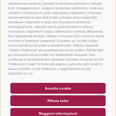
selezione dei contenuti, garantire la sicurezza, prevenire e rilevare
frodi, correggere errori, erogare e presentare pubblicità e contenuto,
salvare e comunicare le scelte sulla privacy, abbinare e combinare
dati provenienti da altre fonti di dati, collegare diversi dispositivi,
identificare i dispositivi in base alle informazioni trasmesse
automaticamente, utilizzare dati di geolocalizzazione precisi,
riconoscere i dispositivi in base a informazioni richieste attivamente.
Puoi liberamente prestare, rifiutare o revocare il tuo consenso senza
incorrere in limitazioni sostanziali. Cliccando su "Accetta cookie,"
acconsenti all'uso di cookie e strumenti simili. Utilizza il pulsante
"Gestisci Preferenze" per personalizzare le tue scelte o "Rifiuta tutto"
per proseguire senza cookie non strettamente necessari. Puoi
modificare le tue preferenze in qualsiasi momento cliccando sul link
"Preferenze Cookie" in fondo alla pagina o sull'icona dello scudo in
basso a sinistra. Le tue preferenze si applicheranno al solo
dispositivo in uso.
BUONO
FAQ - GARANZIA DI QUALITÀ
Accetta cookie
NEWSLETTER
SOCIAL WALL
METEO
Rifiuta tutto
DE
IT
EN
Maggiori informazioni