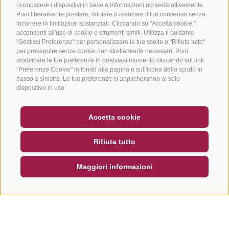
riconoscere i dispositivi in base a informazioni richieste attivamente.
Puoi liberamente prestare, rifiutare o revocare il tuo consenso senza
incorrere in limitazioni sostanziali. Cliccando su "Accetta cookie,"
acconsenti all'uso di cookie e strumenti simili. Utilizza il pulsante
"Gestisci Preferenze" per personalizzare le tue scelte o "Rifiuta tutto"
per proseguire senza cookie non strettamente necessari. Puoi
modificare le tue preferenze in qualsiasi momento cliccando sul link
"Preferenze Cookie" in fondo alla pagina o sull'icona dello scudo in
basso a sinistra. Le tue preferenze si applicheranno al solo
dispositivo in uso.
BUONO
FAQ - GARANZIA DI QUALITÀ
Accetta cookie
NEWSLETTER
SOCIAL WALL
METEO
Rifiuta tutto
DE
IT
EN
Maggiori informazioni
CERCA E PRENOTA
RICHIESTA RAPIDA