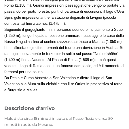
Forno (2.150 m). Grandi impressioni paesaggistiche vengono portate via
passando per prati, foreste, punti di partenza di escursioni, il lago d'Ova
Spin, gole impressionanti e la stazione doganale di Livigno (piccola
controsalita) fino a Zernez (1.475 m).
Seguendo il gorgogliante Inn, il percorso scende principalmente a Scuol
(1.250 m), lungo il quale si possono ammirare i paesaggi e le case della
Bassa Engadina fino al confine svizzero-austriaco a Martina (1.050 m).
Lì si affrontano gli ultimi tornanti del tour e una deviazione in Austria. Si
raccoglie nuovamente le forze per la salita sul passo "Norbertshöhe"
(1.400 m) fino a Nauders. Al Passo di Resia (1.509 m) si può quasi
vedere il Lago di Resia con il suo famoso campanile, ed è il momento di
fermarsi per una pausa.
Da Resia e Curon Venosta a San Valentino e dietro il lago di San
Valentino alla Muta sulla ciclabile con il re Ortles in prospettiva si torna
a Burgusio e Malles.
Descrizione d'arrivo
Mals dista circa 15 minuti in auto dal Passo Resia e circa 50
minuti in auto da Merano.