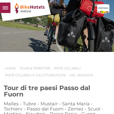
BIKEHOTELS
HOTELS & PACCHETTI
TOUR & TERRITORI
L'ALTO ADIGE & NOI
INFO UTILI
HOME
TOUR & TERRITORI
PISTE CICLABILI
PISTE CICLABILI E CICLOTURISTICHE
VAL VENOSTA
Tour di tre paesi Passo dal
Fuorn
Malles - Tubre - Mustair - Santa Maria -
Tschierv - Passo dal Fuorn - Zernez - Scuol -