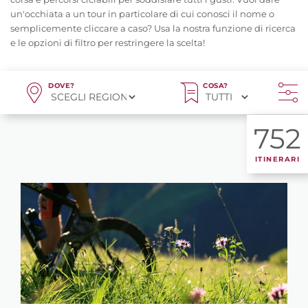
un'occhiata a un tour in particolare di cui conosci il nome o
semplicemente cliccare a caso? Usa la nostra funzione di ricerca
e le opzioni di filtro per restringere la scelta!
DOVE?
COSA?
752
ITINERARI