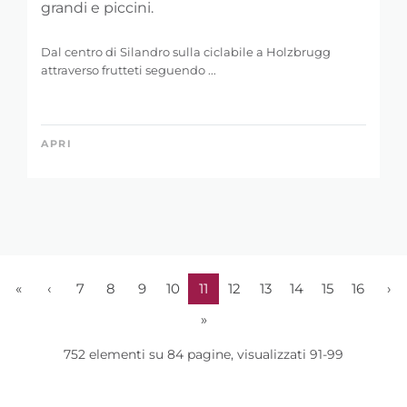
grandi e piccini.
Dal centro di Silandro sulla ciclabile a Holzbrugg
attraverso frutteti seguendo ...
APRI
«
‹
7
8
9
10
11
12
13
14
15
16
›
»
752 elementi su 84 pagine, visualizzati 91-99