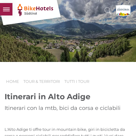
BIKEHOTELS
HOTELS & PACCHETTI
TOUR & TERRITORI
L'ALTO ADIGE & NOI
INFO UTILI
HOME
TOUR & TERRITORI
TUTTI I TOUR
Itinerari in Alto Adige
Itinerari con la mtb, bici da corsa e ciclabili
L'Alto Adige ti offre tour in mountain bike, giri in bicicletta da
corsa e percorsi ciclabili per soddisfare tutti i gusti. Vuoi dare