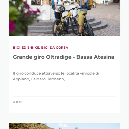
BICI ED E-BIKE, BICI DA CORSA
Grande giro Oltradige - Bassa Atesina
RAFFINA LA
RICERCA
Il giro conduce attraverso le località vinicole di
Appiano, Caldaro, Termeno, ...
PAROLA CHIAVE
APRI