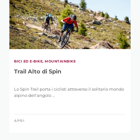
LUNGHEZZA
0 km
146 km
DISLIVELLO
BICI ED E-BIKE, MOUNTAINBIKE
1 m
5.121 m
Trail Alto di Spin
Lo Spin Trail porta i ciclisti attraverso il solitario mondo
alpino dell'angolo ...
APRI