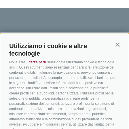
BIKEHOTELS
IN BICI IN ALTO
SERVIZI
Utilizziamo i cookie e altre
SÜDTIROL
ADIGE
INFORM
Contin
tecnologie
Hotel & pacchetti
Mountainbiking in Alto
Contatto
Noi e altre
3 terze parti
selezionate utilizziamo cookie e tecnologie
Adige
Pacchetti vacanze
Come arriv
simili. Questi strumenti sono essenziali per garantire la fruizione dei
In bici da corsa in Alto
contenuti digitali, migliorare la navigazione e, previo tuo consenso,
Buoni vacanza
Meteo
per scopi pubblicitari. Ad esempio, potremmo utilizzare i tuoi dati per
Adige
Hot Deals
Eventi
le seguenti finalità: archiviare informazioni su dispositivo e/o
Ciclabili in Alto Adige
accedervi, utilizzare dati limitati per la selezione della pubblicità,
Bike & Work
Catalogo
creare profili per la pubblicità personalizzata, utilizzare profili per la
Scuole bike
selezione di pubblicità personalizzata, creare profili per la
Tutti i tour
personalizzazione dei contenuti, utilizzare profili per la selezione di
contenuti personalizzati, misurare le prestazioni degli annunci,
misurare le prestazioni dei contenuti, comprendere il pubblico
attraverso statistiche o la combinazione di dati provenienti da fonti
diverse, sviluppare e migliorare i servizi, utilizzare dati limitati per la