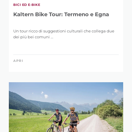
BICI ED E-BIKE
PAROLA CHIAVE
Kaltern Bike Tour: Termeno e Egna
Un tour ricco di suggestioni culturali che collega due
dei più bei comuni ...
LUNGHEZZA
APRI
0 km
146 km
DISLIVELLO
1 m
5.121 m