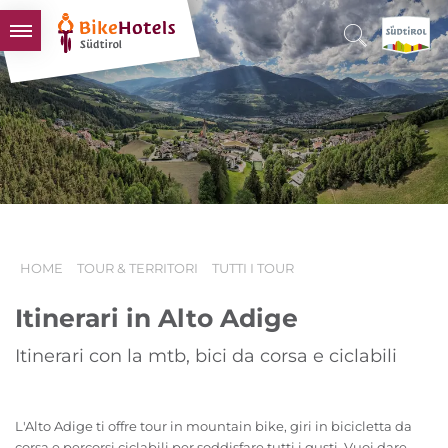
BIKEHOTELS
HOTELS & PACCHETTI
TOUR & TERRITORI
L'ALTO ADIGE & NOI
INFO UTILI
HOME
TOUR & TERRITORI
TUTTI I TOUR
Itinerari in Alto Adige
Itinerari con la mtb, bici da corsa e ciclabili
L'Alto Adige ti offre tour in mountain bike, giri in bicicletta da
corsa e percorsi ciclabili per soddisfare tutti i gusti. Vuoi dare