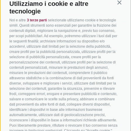
Utilizziamo i cookie e altre
SÜDTIROL
ADIGE
INFORM
Contin
tecnologie
Hotel & pacchetti
Mountainbiking in Alto
Contatto
Noi e altre
3 terze parti
selezionate utilizziamo cookie e tecnologie
Adige
Pacchetti vacanze
Come arriv
simili. Questi strumenti sono essenziali per garantire la fruizione dei
In bici da corsa in Alto
contenuti digitali, migliorare la navigazione e, previo tuo consenso,
Buoni vacanza
Meteo
per scopi pubblicitari. Ad esempio, potremmo utilizzare i tuoi dati per
Adige
Hot Deals
Eventi
le seguenti finalità: archiviare informazioni su dispositivo e/o
Ciclabili in Alto Adige
accedervi, utilizzare dati limitati per la selezione della pubblicità,
Bike & Work
Catalogo
creare profili per la pubblicità personalizzata, utilizzare profili per la
Scuole bike
selezione di pubblicità personalizzata, creare profili per la
Tutti i tour
personalizzazione dei contenuti, utilizzare profili per la selezione di
contenuti personalizzati, misurare le prestazioni degli annunci,
misurare le prestazioni dei contenuti, comprendere il pubblico
attraverso statistiche o la combinazione di dati provenienti da fonti
diverse, sviluppare e migliorare i servizi, utilizzare dati limitati per la
selezione dei contenuti, garantire la sicurezza, prevenire e rilevare
frodi, correggere errori, erogare e presentare pubblicità e contenuto,
salvare e comunicare le scelte sulla privacy, abbinare e combinare
info@bikehotels.it
dati provenienti da altre fonti di dati, collegare diversi dispositivi,
identificare i dispositivi in base alle informazioni trasmesse
automaticamente, utilizzare dati di geolocalizzazione precisi,
riconoscere i dispositivi in base a informazioni richieste attivamente.
ISCRIVITI ALLA NOSTRA NEWSLETTER
Puoi liberamente prestare, rifiutare o revocare il tuo consenso senza
incorrere in limitazioni sostanziali. Cliccando su "Accetta cookie,"