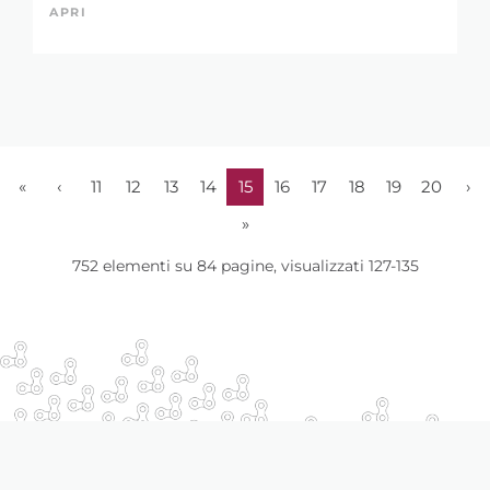
APRI
«
‹
11
12
13
14
15
16
17
18
19
20
›
»
752 elementi su 84 pagine, visualizzati 127-135