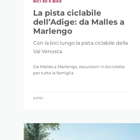
BICI ED E-BIKE
0 km
La pista ciclabile
dell’Adige: da Malles a
Marlengo
Con la bici lungo la pista ciclabile della
DISLIVELLO
Val Venosta.
1 m
Da Malles a Marlengo, escursioni in bicicletta
per tutta la famiglia
APRI
REIMP
TROVA