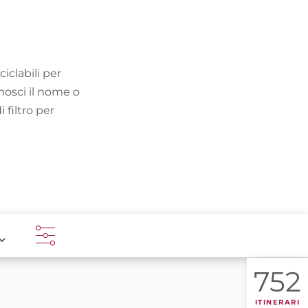
TROVA BIKEHOTEL
PACCHETTI VACANZE
ciclabili per
onosci il nome o
 filtro per
752
ITINERARI