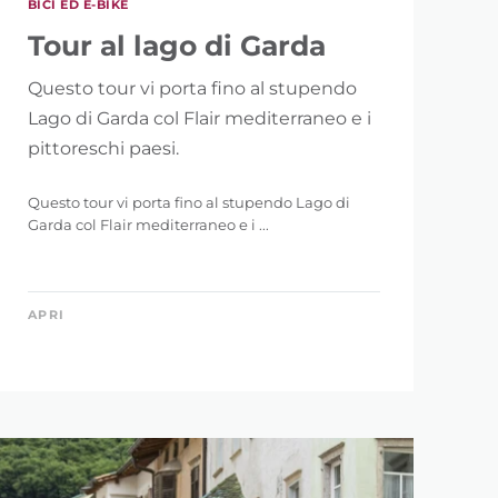
BICI ED E-BIKE
146 km
Tour al lago di Garda
Questo tour vi porta fino al stupendo
Lago di Garda col Flair mediterraneo e i
pittoreschi paesi.
Questo tour vi porta fino al stupendo Lago di
5.121 m
Garda col Flair mediterraneo e i ...
APRI