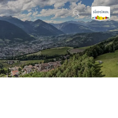
CERCA E PRENOTA
SCOPRI L'ALTO ADIGE
QUANDO?
-
DOVE?
COSA?