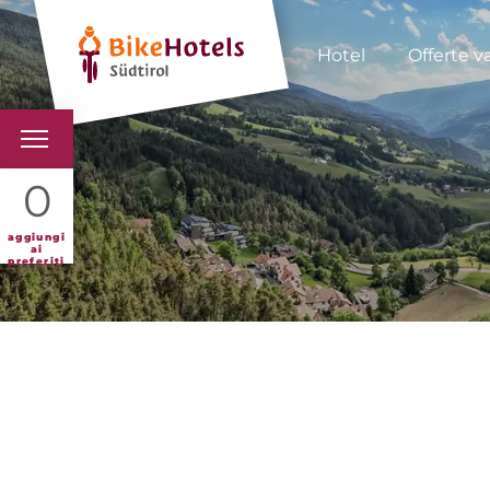
Hotel
Offerte v
BIKEHOTELS
0
HOTELS & PACCHETTI
aggiungi
ai
preferiti
TOUR & TERRITORI
L'ALTO ADIGE & NOI
INFO UTILI