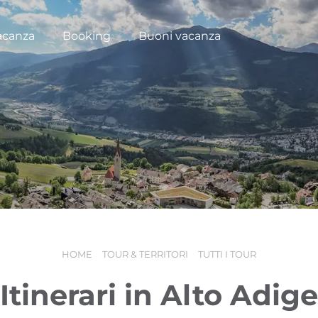
acanza
Booking
Buoni vacanza
HOME
TOUR & TERRITORI
TUTTI I TOUR
Itinerari in Alto Adige