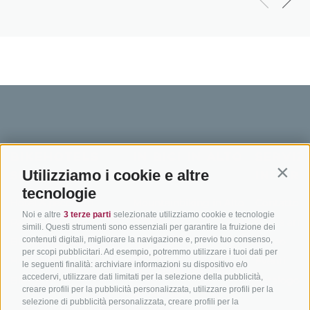
BIKEHOTELS
IN BICI IN ALTO
SERVIZI
Utilizziamo i cookie e altre
SÜDTIROL
ADIGE
INFORM
Contin
tecnologie
Hotel & pacchetti
Mountainbiking in Alto
Contatto
Noi e altre
3 terze parti
selezionate utilizziamo cookie e tecnologie
Adige
Pacchetti vacanze
Come arriv
simili. Questi strumenti sono essenziali per garantire la fruizione dei
In bici da corsa in Alto
contenuti digitali, migliorare la navigazione e, previo tuo consenso,
Buoni vacanza
Meteo
per scopi pubblicitari. Ad esempio, potremmo utilizzare i tuoi dati per
Adige
Hot Deals
Eventi
le seguenti finalità: archiviare informazioni su dispositivo e/o
Ciclabili in Alto Adige
accedervi, utilizzare dati limitati per la selezione della pubblicità,
Bike & Work
Catalogo
creare profili per la pubblicità personalizzata, utilizzare profili per la
Scuole bike
selezione di pubblicità personalizzata, creare profili per la