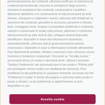
Tutti i tour
personalizzazione dei contenuti, utilizzare profili per la selezione di
contenuti personalizzati, misurare le prestazioni degli annunci,
misurare le prestazioni dei contenuti, comprendere il pubblico
attraverso statistiche o la combinazione di dati provenienti da fonti
diverse, sviluppare e migliorare i servizi, utilizzare dati limitati per la
selezione dei contenuti, garantire la sicurezza, prevenire e rilevare
frodi, correggere errori, erogare e presentare pubblicità e contenuto,
salvare e comunicare le scelte sulla privacy, abbinare e combinare
info@bikehotels.it
dati provenienti da altre fonti di dati, collegare diversi dispositivi,
identificare i dispositivi in base alle informazioni trasmesse
automaticamente, utilizzare dati di geolocalizzazione precisi,
riconoscere i dispositivi in base a informazioni richieste attivamente.
ISCRIVITI ALLA NOSTRA NEWSLETTER
Puoi liberamente prestare, rifiutare o revocare il tuo consenso senza
incorrere in limitazioni sostanziali. Cliccando su "Accetta cookie,"
acconsenti all'uso di cookie e strumenti simili. Utilizza il pulsante
"Gestisci Preferenze" per personalizzare le tue scelte o "Rifiuta tutto"
per proseguire senza cookie non strettamente necessari. Puoi
modificare le tue preferenze in qualsiasi momento cliccando sul link
ISCRIVITI ADESSO
"Preferenze Cookie" in fondo alla pagina o sull'icona dello scudo in
basso a sinistra. Le tue preferenze si applicheranno al solo
dispositivo in uso.
BUONO
FAQ - GARANZIA DI QUALITÀ
Accetta cookie
CREDITS
|
MAPPA DEL SITO
|
COOKIE POLICY
|
PRIVACY
|
NEWSLETTER
SOCIAL WALL
METEO