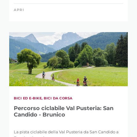
APRI
LUNGHEZZA
0 km
146 km
DISLIVELLO
1 m
5.121 m
BICI ED E-BIKE, BICI DA CORSA
Percorso ciclabile Val Pusteria: San
Candido - Brunico
La pista ciclabile della Val Pusteria da San Candido a