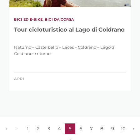
BICI ED E-BIKE, BICI DA CORSA
Tour cicloturistico al Lago di Coldrano
Naturno – Castelbello – Laces – Coldrano – Lago di
Coldrano e ritorno
APRI
«
‹
1
2
3
4
5
6
7
8
9
10
›
»