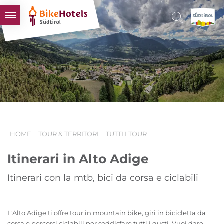
BIKEHOTELS
HOTELS & PACCHETTI
TOUR & TERRITORI
L'ALTO ADIGE & NOI
INFO UTILI
HOME
TOUR & TERRITORI
TUTTI I TOUR
Itinerari in Alto Adige
Itinerari con la mtb, bici da corsa e ciclabili
L'Alto Adige ti offre tour in mountain bike, giri in bicicletta da
corsa e percorsi ciclabili per soddisfare tutti i gusti. Vuoi dare