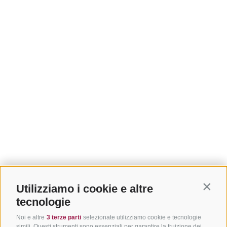
Utilizziamo i cookie e altre
Contin
tecnologie
Noi e altre
3 terze parti
selezionate utilizziamo cookie e tecnologie
simili. Questi strumenti sono essenziali per garantire la fruizione dei