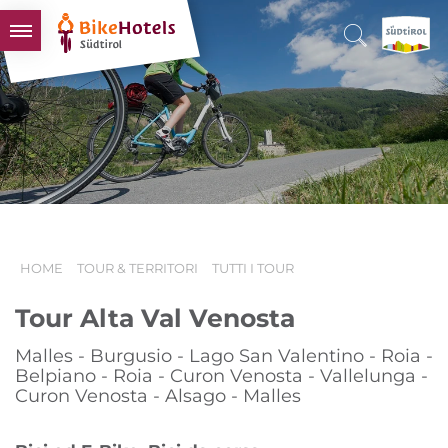
BIKEHOTELS
HOTELS & PACCHETTI
TOUR & TERRITORI
L'ALTO ADIGE & NOI
INFO UTILI
HOME
TOUR & TERRITORI
TUTTI I TOUR
Tour Alta Val Venosta
Malles - Burgusio - Lago San Valentino - Roia -
Belpiano - Roia - Curon Venosta - Vallelunga -
Curon Venosta - Alsago - Malles