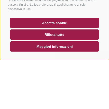
"Preferenze Cookie" in fondo alla pagina o sull'icona dello scudo in
basso a sinistra. Le tue preferenze si applicheranno al solo
dispositivo in uso.
BUONO
FAQ - GARANZIA DI QUALITÀ
Accetta cookie
NEWSLETTER
SOCIAL WALL
METEO
Rifiuta tutto
DE
IT
EN
Maggiori informazioni
CERCA E PRENOTA
RICHIESTA RAPIDA