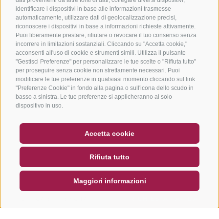
identificare i dispositivi in base alle informazioni trasmesse
automaticamente, utilizzare dati di geolocalizzazione precisi,
riconoscere i dispositivi in base a informazioni richieste attivamente.
Puoi liberamente prestare, rifiutare o revocare il tuo consenso senza
incorrere in limitazioni sostanziali. Cliccando su "Accetta cookie,"
acconsenti all'uso di cookie e strumenti simili. Utilizza il pulsante
"Gestisci Preferenze" per personalizzare le tue scelte o "Rifiuta tutto"
per proseguire senza cookie non strettamente necessari. Puoi
modificare le tue preferenze in qualsiasi momento cliccando sul link
"Preferenze Cookie" in fondo alla pagina o sull'icona dello scudo in
basso a sinistra. Le tue preferenze si applicheranno al solo
dispositivo in uso.
BUONO
FAQ - GARANZIA DI QUALITÀ
Accetta cookie
NEWSLETTER
SOCIAL WALL
METEO
Rifiuta tutto
DE
IT
EN
Maggiori informazioni
CERCA E PRENOTA
RICHIESTA RAPIDA