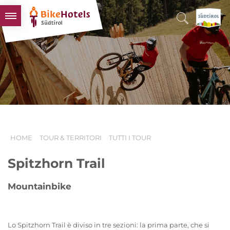
BIKEHOTELS
HOTELS & PACCHETTI
TOUR & TERRITORI
L'ALTO ADIGE & NOI
INFO UTILI
HOME
TOUR & TERRITORI
TUTTI I TOUR
Spitzhorn Trail
Mountainbike
Lo Spitzhorn Trail è diviso in tre sezioni: la prima parte, che si