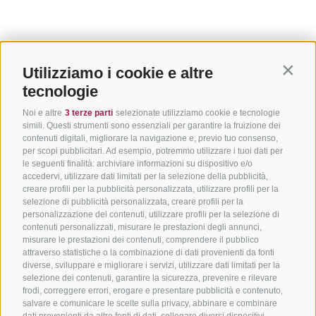
Utilizziamo i cookie e altre
Contin
tecnologie
Noi e altre
3 terze parti
selezionate utilizziamo cookie e tecnologie
simili. Questi strumenti sono essenziali per garantire la fruizione dei
contenuti digitali, migliorare la navigazione e, previo tuo consenso,
per scopi pubblicitari. Ad esempio, potremmo utilizzare i tuoi dati per
le seguenti finalità: archiviare informazioni su dispositivo e/o
accedervi, utilizzare dati limitati per la selezione della pubblicità,
creare profili per la pubblicità personalizzata, utilizzare profili per la
selezione di pubblicità personalizzata, creare profili per la
personalizzazione dei contenuti, utilizzare profili per la selezione di
contenuti personalizzati, misurare le prestazioni degli annunci,
misurare le prestazioni dei contenuti, comprendere il pubblico
attraverso statistiche o la combinazione di dati provenienti da fonti
diverse, sviluppare e migliorare i servizi, utilizzare dati limitati per la
selezione dei contenuti, garantire la sicurezza, prevenire e rilevare
frodi, correggere errori, erogare e presentare pubblicità e contenuto,
salvare e comunicare le scelte sulla privacy, abbinare e combinare
dati provenienti da altre fonti di dati, collegare diversi dispositivi,