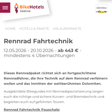
BIKEHOTELS
HOME
HOTELS & PAKETE
URLAUBSPAKETE
HOTELS & PAKETE
Rennrad Fahrtechnik
TOUREN & REVIERE
SÜDTIROL & WIR
12.05.2026 - 20.10.2026 -
ab 443 €
-
mindestens 4 Übernachtungen
SCHLUSSLICHTER
Dieses Rennradpaket richtet sich an fortgeschrittene
Rennradfahrer, die ihre Technik auf dem Rennrad verfeinern
wollen und das inmitten der weltberühmten Dolomiten.
Ausgebildete Bikeguides mit Rennradspezialisierung zeigen
euch die richtige und sichere Kurven- und Bremstechnik und
begleiten euch auf geführten Touren.
Rennrad Fahrtechnik Pauschale: