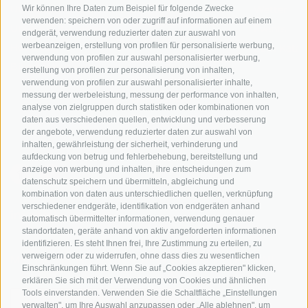
Südtirol
Urlaubspakete
Wetter
Wir können Ihre Daten zum Beispiel für folgende Zwecke
verwenden: speichern von oder zugriff auf informationen auf einem
Rennradfahren in
Unsere Gutscheine
Events
endgerät, verwendung reduzierter daten zur auswahl von
Südtirol
werbeanzeigen, erstellung von profilen für personalisierte werbung,
Hot Deals
Zum Katal
verwendung von profilen zur auswahl personalisierter werbung,
Radwege in Südtirol
Bike & Work
erstellung von profilen zur personalisierung von inhalten,
Bikeshops & Verleihe
verwendung von profilen zur auswahl personalisierter inhalte,
messung der werbeleistung, messung der performance von inhalten,
Bike-Schulen
analyse von zielgruppen durch statistiken oder kombinationen von
Tourenzentrale
daten aus verschiedenen quellen, entwicklung und verbesserung
der angebote, verwendung reduzierter daten zur auswahl von
inhalten, gewährleistung der sicherheit, verhinderung und
aufdeckung von betrug und fehlerbehebung, bereitstellung und
anzeige von werbung und inhalten, ihre entscheidungen zum
datenschutz speichern und übermitteln, abgleichung und
kombination von daten aus unterschiedlichen quellen, verknüpfung
verschiedener endgeräte, identifikation von endgeräten anhand
info@bikehotels.it
automatisch übermittelter informationen, verwendung genauer
standortdaten, geräte anhand von aktiv angeforderten informationen
identifizieren. Es steht Ihnen frei, Ihre Zustimmung zu erteilen, zu
verweigern oder zu widerrufen, ohne dass dies zu wesentlichen
MELDE DICH ZU UNSEREM NEWSLETTER AN!
Einschränkungen führt. Wenn Sie auf „Cookies akzeptieren" klicken,
erklären Sie sich mit der Verwendung von Cookies und ähnlichen
Tools einverstanden. Verwenden Sie die Schaltfläche „Einstellungen
verwalten", um Ihre Auswahl anzupassen oder „Alle ablehnen", um