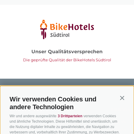
Unser Qualitätsversprechen
Die geprüfte Qualität der BikeHotels Südtirol
Wir verwenden Cookies und
Contin
andere Technologien
BIKEHOTELS
BIKEN IN
SERVIC
Wir und andere ausgewählte
3 Drittparteien
verwenden Cookies
SÜDTIROL
SÜDTIROL
Kontakt
und ähnliche Technologien. Diese Hilfsmittel sind unerlässlich, um
die Nutzung digitaler Inhalte zu gewährleisten, die Navigation zu
Hotels & Pakete
Mountainbiken in
Anreise
verbessern und, vorbehaltlich Ihrer Zustimmung, zu Werbezwecken.