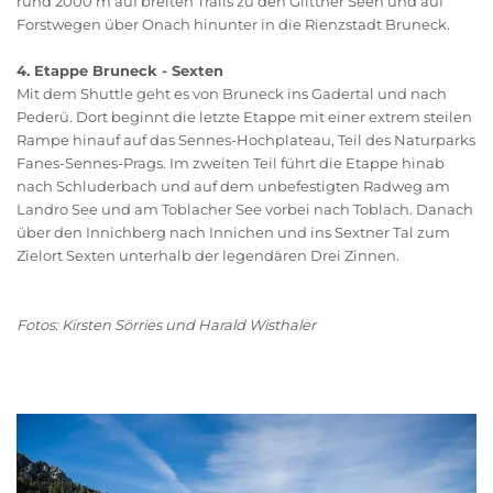
rund 2000 m auf breiten Trails zu den Glittner Seen und auf
Forstwegen über Onach hinunter in die Rienzstadt Bruneck.
4. Etappe Bruneck - Sexten
Mit dem Shuttle geht es von Bruneck ins Gadertal und nach
Pederü. Dort beginnt die letzte Etappe mit einer extrem steilen
Rampe hinauf auf das Sennes-Hochplateau, Teil des Naturparks
Fanes-Sennes-Prags. Im zweiten Teil führt die Etappe hinab
nach Schluderbach und auf dem unbefestigten Radweg am
Landro See und am Toblacher See vorbei nach Toblach. Danach
über den Innichberg nach Innichen und ins Sextner Tal zum
Zielort Sexten unterhalb der legendären Drei Zinnen.
Fotos: Kirsten Sörries und Harald Wisthaler