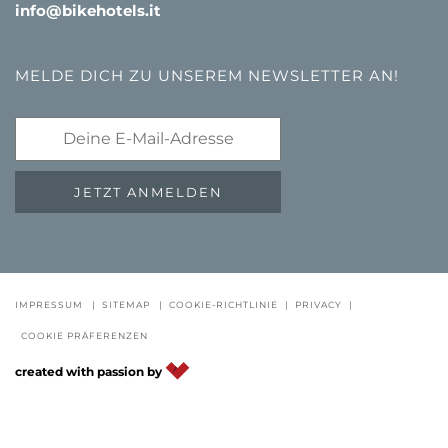
info@bikehotels.it
MELDE DICH ZU UNSEREM NEWSLETTER AN!
JETZT ANMELDEN
GUTSCHEINE
FAQ - QUALITÄTSGARANTIE
NEWSLETTE
IMPRESSUM
|
SITEMAP
|
COOKIE-RICHTLINIE
|
PRIVACY
|
COOKIE PRÄFERENZEN
DE
IT
EN
created with passion by