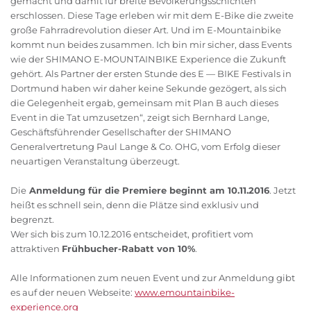
gemacht und damit für breite Bevölkerungsschichten
erschlossen. Diese Tage erleben wir mit dem E-Bike die zweite
große Fahrradrevolution dieser Art. Und im E-Mountainbike
kommt nun beides zusammen. Ich bin mir sicher, dass Events
wie der SHIMANO E-MOUNTAINBIKE Experience die Zukunft
gehört. Als Partner der ersten Stunde des E — BIKE Festivals in
Dortmund haben wir daher keine Sekunde gezögert, als sich
die Gelegenheit ergab, gemeinsam mit Plan B auch dieses
Event in die Tat umzusetzen“, zeigt sich Bernhard Lange,
Geschäftsführender Gesellschafter der SHIMANO
Generalvertretung Paul Lange & Co. OHG, vom Erfolg dieser
neuartigen Veranstaltung überzeugt.
Die
Anmeldung für die Premiere beginnt am 10.11.2016
. Jetzt
heißt es schnell sein, denn die Plätze sind exklusiv und
begrenzt.
Wer sich bis zum 10.12.2016 entscheidet, profitiert vom
attraktiven
Frühbucher-Rabatt von 10%
.
Alle Informationen zum neuen Event und zur Anmeldung gibt
es auf der neuen Webseite:
www.emountainbike-
experience.org