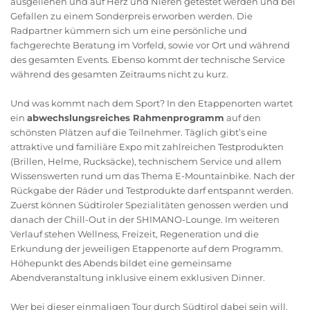
ausgeliehen und auf Herz und Nieren getestet werden und bei
Gefallen zu einem Sonderpreis erworben werden. Die
Radpartner kümmern sich um eine persönliche und
fachgerechte Beratung im Vorfeld, sowie vor Ort und während
des gesamten Events. Ebenso kommt der technische Service
während des gesamten Zeitraums nicht zu kurz.
Und was kommt nach dem Sport? In den Etappenorten wartet
ein
abwechslungsreiches Rahmenprogramm
auf den
schönsten Plätzen auf die Teilnehmer. Täglich gibt’s eine
attraktive und familiäre Expo mit zahlreichen Testprodukten
(Brillen, Helme, Rucksäcke), technischem Service und allem
Wissenswerten rund um das Thema E-Mountainbike. Nach der
Rückgabe der Räder und Testprodukte darf entspannt werden.
Zuerst können Südtiroler Spezialitäten genossen werden und
danach der Chill-Out in der SHIMANO-Lounge. Im weiteren
Verlauf stehen Wellness, Freizeit, Regeneration und die
Erkundung der jeweiligen Etappenorte auf dem Programm.
Höhepunkt des Abends bildet eine gemeinsame
Abendveranstaltung inklusive einem exklusiven Dinner.
Wer bei dieser einmaligen Tour durch Südtirol dabei sein will,