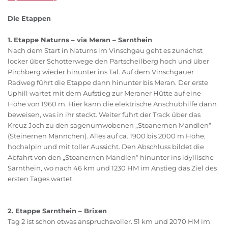
Die Etappen
1. Etappe Naturns – via Meran – Sarnthein
Nach dem Start in Naturns im Vinschgau geht es zunächst
locker über Schotterwege den Partscheilberg hoch und über
Pirchberg wieder hinunter ins Tal. Auf dem Vinschgauer
Radweg führt die Etappe dann hinunter bis Meran. Der erste
Uphill wartet mit dem Aufstieg zur Meraner Hütte auf eine
Höhe von 1960 m. Hier kann die elektrische Anschubhilfe dann
beweisen, was in ihr steckt. Weiter führt der Track über das
Kreuz Joch zu den sagenumwobenen „Stoanernen Mandlen“
(Steinernen Männchen). Alles auf ca. 1900 bis 2000 m Höhe,
hochalpin und mit toller Aussicht. Den Abschluss bildet die
Abfahrt von den „Stoanernen Mandlen“ hinunter ins idyllische
Sarnthein, wo nach 46 km und 1230 HM im Anstieg das Ziel des
ersten Tages wartet.
2. Etappe Sarnthein – Brixen
Tag 2 ist schon etwas anspruchsvoller. 51 km und 2070 HM im