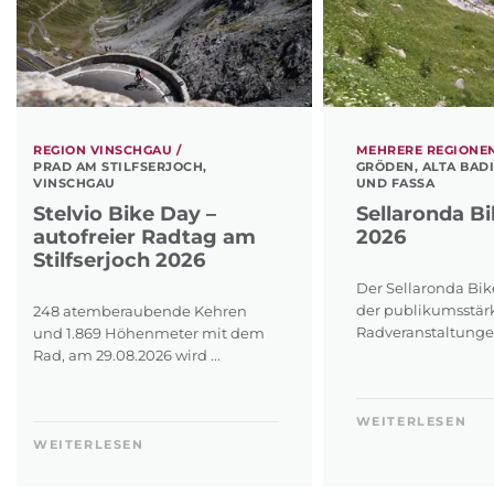
REGION VINSCHGAU /
MEHRERE REGIONEN
PRAD AM STILFSERJOCH,
GRÖDEN, ALTA BAD
VINSCHGAU
UND FASSA
Stelvio Bike Day –
Sellaronda B
autofreier Radtag am
2026
Stilfserjoch 2026
Der Sellaronda Bike
der publikumsstär
248 atemberaubende Kehren
Radveranstaltungen 
und 1.869 Höhenmeter mit dem
Rad, am 29.08.2026 wird ...
WEITERLESEN
WEITERLESEN