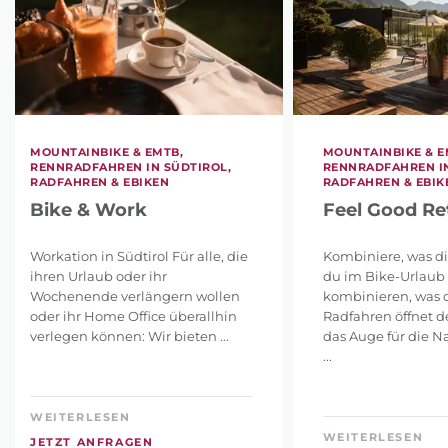
MOUNTAINBIKE & EMTB,
MOUNTAINBIKE & E
RENNRADFAHREN IN SÜDTIROL,
RENNRADFAHREN IN
RADFAHREN & EBIKEN
RADFAHREN & EBIK
Bike & Work
Feel Good Re
Workation in Südtirol Für alle, die
Kombiniere, was dir
ihren Urlaub oder ihr
du im Bike-Urlaub
Wochenende verlängern wollen
kombinieren, was d
oder ihr Home Office überallhin
Radfahren öffnet d
verlegen können: Wir bieten ...
das Auge für die N
...
WEITERLESEN
WEITERLESEN
JETZT ANFRAGEN