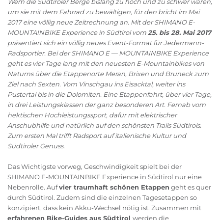
Wem die Südtiroler Berge bislang zu hoch und zu schwer waren,
um sie mit dem Fahrrad zu bewältigen, für den bricht im Mai
2017 eine völlig neue Zeitrechnung an. Mit der SHIMANO E-
MOUNTAINBIKE Experience in Südtirol vom
25. bis 28. Mai 2017
präsentiert sich ein völlig neues Event-Format für Jedermann-
Radsportler. Bei der SHIMANO E — MOUNTAINBIKE Experience
geht es vier Tage lang mit den neuesten E-Mountainbikes von
Naturns über die Etappenorte Meran, Brixen und Bruneck zum
Ziel nach Sexten. Vom Vinschgau ins Eisacktal, weiter ins
Pustertal bis in die Dolomiten. Eine Etappenfahrt, über vier Tage,
in drei Leistungsklassen der ganz besonderen Art. Fernab vom
hektischen Hochleistungssport, dafür mit elektrischer
Anschubhilfe und natürlich auf den schönsten Trails Südtirols.
Zum ersten Mal trifft Radsport auf italienische Kultur und
Südtiroler Genuss.
Das Wichtigste vorweg, Geschwindigkeit spielt bei der
SHIMANO E-MOUNTAINBIKE Experience in Südtirol nur eine
Nebenrolle. Auf
vier traumhaft schönen Etappen
geht es quer
durch Südtirol. Zudem sind die einzelnen Tagesetappen so
konzipiert, dass kein Akku-Wechsel nötig ist. Zusammen mit
erfahrenen Bike-Guides aus Südtirol
werden die