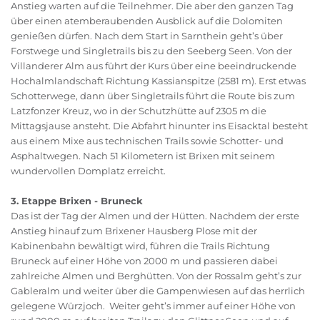
Anstieg warten auf die Teilnehmer. Die aber den ganzen Tag
über einen atemberaubenden Ausblick auf die Dolomiten
genießen dürfen. Nach dem Start in Sarnthein geht’s über
Forstwege und Singletrails bis zu den Seeberg Seen. Von der
Villanderer Alm aus führt der Kurs über eine beeindruckende
Hochalmlandschaft Richtung Kassianspitze (2581 m). Erst etwas
Schotterwege, dann über Singletrails führt die Route bis zum
Latzfonzer Kreuz, wo in der Schutzhütte auf 2305 m die
Mittagsjause ansteht. Die Abfahrt hinunter ins Eisacktal besteht
aus einem Mixe aus technischen Trails sowie Schotter- und
Asphaltwegen. Nach 51 Kilometern ist Brixen mit seinem
wundervollen Domplatz erreicht.
3. Etappe Brixen - Bruneck
Das ist der Tag der Almen und der Hütten. Nachdem der erste
Anstieg hinauf zum Brixener Hausberg Plose mit der
Kabinenbahn bewältigt wird, führen die Trails Richtung
Bruneck auf einer Höhe von 2000 m und passieren dabei
zahlreiche Almen und Berghütten. Von der Rossalm geht’s zur
Gableralm und weiter über die Gampenwiesen auf das herrlich
gelegene Würzjoch. Weiter geht’s immer auf einer Höhe von