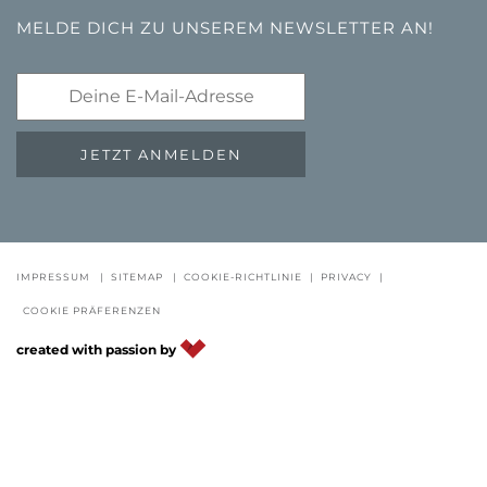
MELDE DICH ZU UNSEREM NEWSLETTER AN!
JETZT ANMELDEN
GUTSCHEINE
FAQ - QUALITÄTSGARANTIE
NEWSLETTE
IMPRESSUM
|
SITEMAP
|
COOKIE-RICHTLINIE
|
PRIVACY
|
COOKIE PRÄFERENZEN
DE
IT
EN
created with passion by