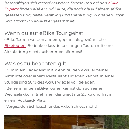
beschäftigen sich intensiv mit dem Thema und bei den
eBike-
Experts
finden eBiker und Leute, die noch nie auf einem eBike
gesessen sind, beste Beratung und Betreuung. Wir haben Tipps
und Tricks für Neo-eBiker gesammelt.
Wenn du auf eBike Tour gehst
eBike Touren werden anders geplant als gewöhnliche
Biketouren
. Bedenke, dass du bei langen Touren mit einer
Akkuladung nicht auskommen könntest!
Was es zu beachten gilt
› Nimm ein Ladegerät mit, wenn du den Akku auf einer
Almhütte oder einem Restaurant aufladen kannst. In einer
Stunde sind 50 % des Akkus wieder voll geladen.
› Bei sehr langen eBike Touren kannst du auch einen
Wechselakku mitnehmen, der wiegt nur 2,5 kg und hat in
einem Rucksack Platz.
› Vergiss den Schlüssel für das Akku Schloss nicht!