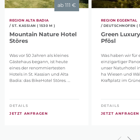
ab
111 €
REGION ALTA BADIA
REGION EGGENTAL
/ ST. KASSIAN ( 1530 M )
/ DEUTSCHNOFEN ( 1
Mountain Nature Hotel
Green Luxury
Störes
Pfösl
Was vor 50 Jahren als kleines
Was haben wir für e
Gästehaus begann, ist heute
einzigartiger Pano
eines der renommiertesten
unser Naturhotel i
Hotels in St. Kassian und Alta
ha Wiesen und Wäl
Badia: das BikeHotel Störes. ...
Kraftplatz im Grünen
DETAILS
DETAILS
JETZT ANFRAGEN
JETZT ANFRAGEN