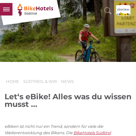
BIKEHOTELS
HOTELS & PAKETE
TOUREN & REVIERE
SÜDTIROL & WIR
SCHLUSSLICHTER
HOME
SÜDTIROL & WIR
NEWS
Let‘s eBike! Alles was du wissen
musst ...
eBiken ist nicht nur ein Trend, sondern für viele die
Weiterentwicklung des Bikens. Die
BikeHotels Südtirol