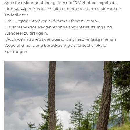
Auch für eMountainbiker gelten die 10 Verhaltensregeln des
Club Arc Alpin. Zusätzlich gibt es einige weitere Punkte für die
Trailetikette:
› Im Bikepark Strecken aufwärts zu fahren, ist tabu!
› Es ist respektlos, Radfahrer ohne Tretunterstützung und
Wanderer zu drängeln.
› Auch wenn du jetzt genügend Kraft hast: Verlasse niemals
Wege und Trails und berücksichtige eventuelle lokale
Sperrungen.