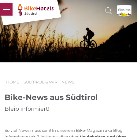
BIKEHOTELS
HOTELS & PAKETE
TOUREN & REVIERE
SÜDTIROL & WIR
SCHLUSSLICHTER
HOME
SÜDTIROL & WIR
NEWS
Bike-News aus Südtirol
Bleib informiert!
So viel News muss sein! In unserem Bike-Magazin aka Blog
informieren wir BikeHotels dich über
Neuigkeiten und über