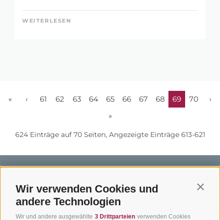
WEITERLESEN
«
‹
61
62
63
64
65
66
67
68
69
70
›
»
624 Einträge auf 70 Seiten, Angezeigte Einträge 613-621
Wir verwenden Cookies und
Contin
andere Technologien
BIKEHOTELS
BIKEN IN
SERVIC
Wir und andere ausgewählte
3 Drittparteien
verwenden Cookies
SÜDTIROL
SÜDTIROL