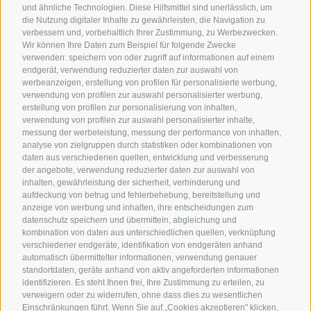
Kontakt
und ähnliche Technologien. Diese Hilfsmittel sind unerlässlich, um
die Nutzung digitaler Inhalte zu gewährleisten, die Navigation zu
Hotels & Pakete
Mountainbiken in
Anreise
verbessern und, vorbehaltlich Ihrer Zustimmung, zu Werbezwecken.
Südtirol
Urlaubspakete
Wir können Ihre Daten zum Beispiel für folgende Zwecke
Wetter
verwenden: speichern von oder zugriff auf informationen auf einem
Rennradfahren in
Unsere Gutscheine
Events
endgerät, verwendung reduzierter daten zur auswahl von
Südtirol
werbeanzeigen, erstellung von profilen für personalisierte werbung,
Hot Deals
Zum Katal
verwendung von profilen zur auswahl personalisierter werbung,
Radwege in Südtirol
Bike & Work
erstellung von profilen zur personalisierung von inhalten,
Bikeshops & Verleihe
verwendung von profilen zur auswahl personalisierter inhalte,
messung der werbeleistung, messung der performance von inhalten,
Bike-Schulen
analyse von zielgruppen durch statistiken oder kombinationen von
Tourenzentrale
daten aus verschiedenen quellen, entwicklung und verbesserung
der angebote, verwendung reduzierter daten zur auswahl von
inhalten, gewährleistung der sicherheit, verhinderung und
aufdeckung von betrug und fehlerbehebung, bereitstellung und
anzeige von werbung und inhalten, ihre entscheidungen zum
datenschutz speichern und übermitteln, abgleichung und
kombination von daten aus unterschiedlichen quellen, verknüpfung
verschiedener endgeräte, identifikation von endgeräten anhand
info@bikehotels.it
automatisch übermittelter informationen, verwendung genauer
standortdaten, geräte anhand von aktiv angeforderten informationen
identifizieren. Es steht Ihnen frei, Ihre Zustimmung zu erteilen, zu
verweigern oder zu widerrufen, ohne dass dies zu wesentlichen
MELDE DICH ZU UNSEREM NEWSLETTER AN!
Einschränkungen führt. Wenn Sie auf „Cookies akzeptieren" klicken,