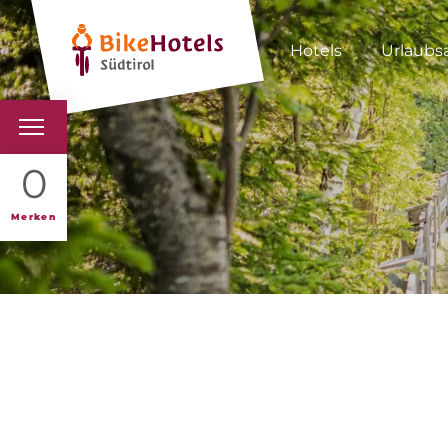
Hotels
Urlaubs
BIKEHOTELS
0
HOTELS & PAKETE
Merken
TOUREN & REVIERE
SÜDTIROL & WIR
SCHLUSSLICHTER