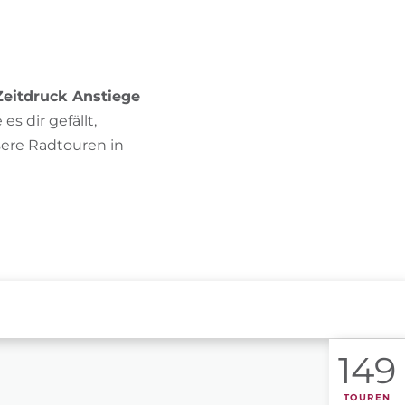
BIKEHOTELS FINDEN
URLAUBSPAKETE
Zeitdruck Anstiege
s dir gefällt,
sere Radtouren in
149
TOUREN