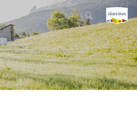
SUCHEN & BUCHEN
ENTDECKE SÜDTIROL
WANN?
-
WOHIN?
WAS?
l