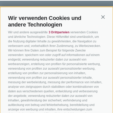
Wir verwenden Cookies und
Contin
andere Technologien
BIKEHOTELS
BIKEN IN
SERVIC
Wir und andere ausgewählte
3 Drittparteien
verwenden Cookies
SÜDTIROL
SÜDTIROL
Kontakt
und ähnliche Technologien. Diese Hilfsmittel sind unerlässlich, um
die Nutzung digitaler Inhalte zu gewährleisten, die Navigation zu
Hotels & Pakete
Mountainbiken in
Anreise
verbessern und, vorbehaltlich Ihrer Zustimmung, zu Werbezwecken.
Südtirol
Urlaubspakete
Wir können Ihre Daten zum Beispiel für folgende Zwecke
Wetter
verwenden: speichern von oder zugriff auf informationen auf einem
Rennradfahren in
Unsere Gutscheine
Events
endgerät, verwendung reduzierter daten zur auswahl von
Südtirol
werbeanzeigen, erstellung von profilen für personalisierte werbung,
Hot Deals
Zum Katal
verwendung von profilen zur auswahl personalisierter werbung,
Radwege in Südtirol
Bike & Work
erstellung von profilen zur personalisierung von inhalten,
Bikeshops & Verleihe
verwendung von profilen zur auswahl personalisierter inhalte,
messung der werbeleistung, messung der performance von inhalten,
Bike-Schulen
analyse von zielgruppen durch statistiken oder kombinationen von
Tourenzentrale
daten aus verschiedenen quellen, entwicklung und verbesserung
der angebote, verwendung reduzierter daten zur auswahl von
inhalten, gewährleistung der sicherheit, verhinderung und
aufdeckung von betrug und fehlerbehebung, bereitstellung und
anzeige von werbung und inhalten, ihre entscheidungen zum