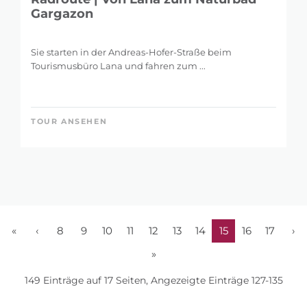
Gargazon
Sie starten in der Andreas-Hofer-Straße beim
Tourismusbüro Lana und fahren zum ...
TOUR ANSEHEN
«
‹
8
9
10
11
12
13
14
15
16
17
›
»
149 Einträge auf 17 Seiten, Angezeigte Einträge 127-135