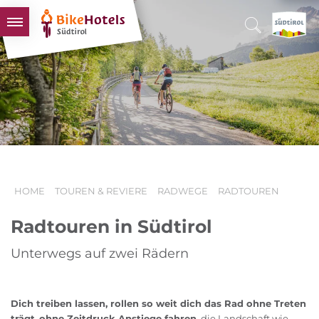
BIKEHOTELS
HOTELS & PAKETE
TOUREN & REVIERE
SÜDTIROL & WIR
SCHLUSSLICHTER
HOME
TOUREN & REVIERE
RADWEGE
RADTOUREN
Radtouren in Südtirol
Unterwegs auf zwei Rädern
Dich treiben lassen, rollen so weit dich das Rad ohne Treten
trägt
,
ohne Zeitdruck Anstiege fahren
, die Landschaft wie