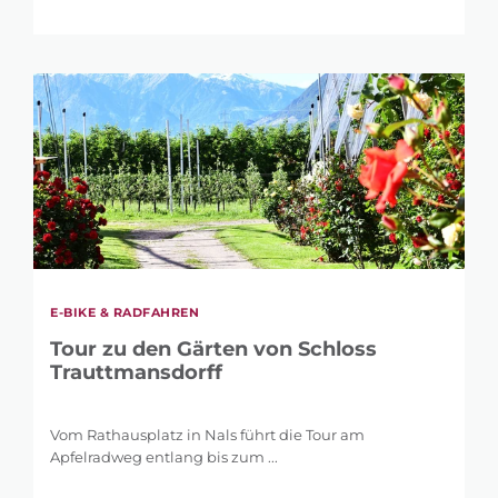
LÄNGE
1 km
146 km
HÖHENMETER
17 m
2.395 m
E-BIKE & RADFAHREN
Tour zu den Gärten von Schloss
Trauttmansdorff
Vom Rathausplatz in Nals führt die Tour am
Apfelradweg entlang bis zum ...