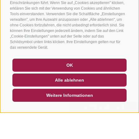
Einschränkungen führt. Wenn Sie auf „Cookies akzeptieren" klicken,
erklären Sie sich mit der Verwendung von Cookies und ähnlichen
Tools einverstanden. Verwenden Sie die Schaltfläche „Einstellungen
verwalten", um Ihre Auswahl anzupassen oder „Alle ablehnen", um
ohne Cookies fortzufahren, die nicht unbedingt erforderlich sind. Sie
können Ihre Einstellungen jederzeit ändern, indem Sie auf den Link
„Cookie-Einstellungen" unten auf der Seite oder auf das
Schildsymbol unten links klicken. Ihre Einstellungen gelten nur für
das verwendete Gerät.
GUTSCHEINE
FAQ - QUALITÄTSGARANTIE
OK
NEWSLETTER
SOCIAL WALL
WETTER
Alle ablehnen
DE
IT
EN
Weitere Informationen
SUCHEN & BUCHEN
SCHNELLANFRAGE