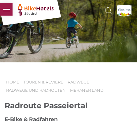
BIKEHOTELS
HOTELS & PAKETE
TOUREN & REVIERE
SÜDTIROL & WIR
SCHLUSSLICHTER
HOME
TOUREN & REVIERE
RADWEGE
RADWEGE UND RADROUTEN
MERANER LAND
Radroute Passeiertal
E-Bike & Radfahren