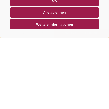
OK
NEWSLETTER
SOCIAL WALL
WETTER
Alle ablehnen
DE
IT
EN
Weitere Informationen
SUCHEN & BUCHEN
SCHNELLANFRAGE