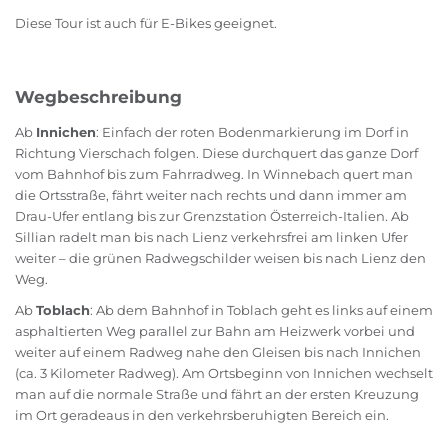
Diese Tour ist auch für E-Bikes geeignet.
Wegbeschreibung
Ab
Innichen
: Einfach der roten Bodenmarkierung im Dorf in
Richtung Vierschach folgen. Diese durchquert das ganze Dorf
vom Bahnhof bis zum Fahrradweg. In Winnebach quert man
die Ortsstraße, fährt weiter nach rechts und dann immer am
Drau-Ufer entlang bis zur Grenzstation Österreich-Italien. Ab
Sillian radelt man bis nach Lienz verkehrsfrei am linken Ufer
weiter – die grünen Radwegschilder weisen bis nach Lienz den
Weg.
Ab
Toblach
: Ab dem Bahnhof in Toblach geht es links auf einem
asphaltierten Weg parallel zur Bahn am Heizwerk vorbei und
weiter auf einem Radweg nahe den Gleisen bis nach Innichen
(ca. 3 Kilometer Radweg). Am Ortsbeginn von Innichen wechselt
man auf die normale Straße und fährt an der ersten Kreuzung
im Ort geradeaus in den verkehrsberuhigten Bereich ein.