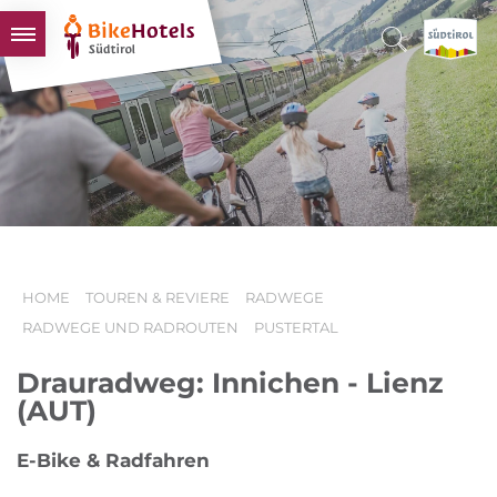
BIKEHOTELS
HOTELS & PAKETE
TOUREN & REVIERE
SÜDTIROL & WIR
SCHLUSSLICHTER
HOME
TOUREN & REVIERE
RADWEGE
RADWEGE UND RADROUTEN
PUSTERTAL
Drauradweg: Innichen - Lienz
(AUT)
E-Bike & Radfahren