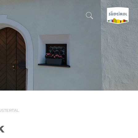
SUCHEN & BUCHEN
ENTDECKE SÜDTIROL
WANN?
-
WOHIN?
USTERTAL
WAS?
k