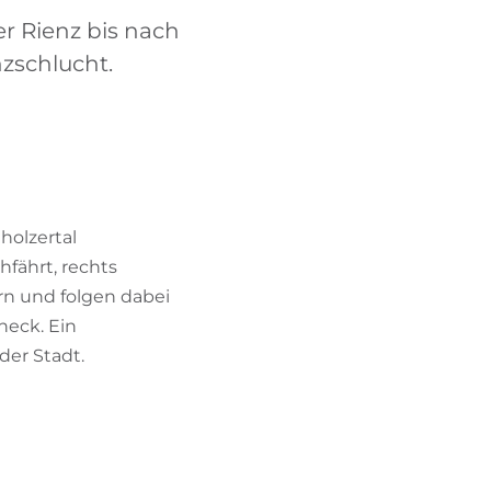
BIKEHOTELS FINDEN
r Rienz bis nach
zschlucht.
URLAUBSPAKETE
holzertal
fährt, rechts
n und folgen dabei
neck. Ein
der Stadt.