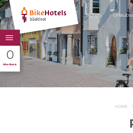
Hotels
Urlaubs
BIKEHOTELS
0
HOTELS & PAKETE
Merken
TOUREN & REVIERE
SÜDTIROL & WIR
HOME
SCHLUSSLICHTER