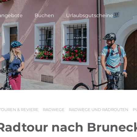
angebote
Buchen
Urlaubsgutscheine
TOUREN & REVIERE
RADWEGE
RADWEGE UND RADROUTEN
P
Radtour nach Brunec