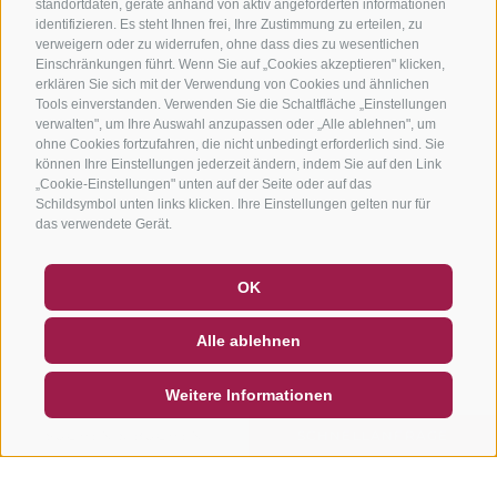
standortdaten, geräte anhand von aktiv angeforderten informationen
identifizieren. Es steht Ihnen frei, Ihre Zustimmung zu erteilen, zu
verweigern oder zu widerrufen, ohne dass dies zu wesentlichen
Einschränkungen führt. Wenn Sie auf „Cookies akzeptieren" klicken,
erklären Sie sich mit der Verwendung von Cookies und ähnlichen
Tools einverstanden. Verwenden Sie die Schaltfläche „Einstellungen
verwalten", um Ihre Auswahl anzupassen oder „Alle ablehnen", um
ohne Cookies fortzufahren, die nicht unbedingt erforderlich sind. Sie
können Ihre Einstellungen jederzeit ändern, indem Sie auf den Link
„Cookie-Einstellungen" unten auf der Seite oder auf das
Schildsymbol unten links klicken. Ihre Einstellungen gelten nur für
das verwendete Gerät.
GUTSCHEINE
FAQ - QUALITÄTSGARANTIE
OK
NEWSLETTER
SOCIAL WALL
WETTER
Alle ablehnen
DE
IT
EN
Weitere Informationen
SUCHEN & BUCHEN
SCHNELLANFRAGE