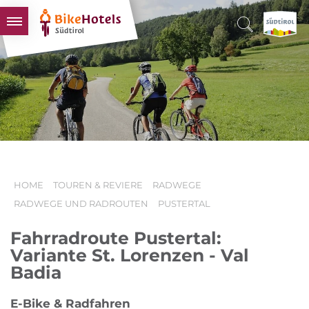
BIKEHOTELS
HOTELS & PAKETE
TOUREN & REVIERE
SÜDTIROL & WIR
SCHLUSSLICHTER
HOME
TOUREN & REVIERE
RADWEGE
RADWEGE UND RADROUTEN
PUSTERTAL
Fahrradroute Pustertal:
Variante St. Lorenzen - Val
Badia
E-Bike & Radfahren