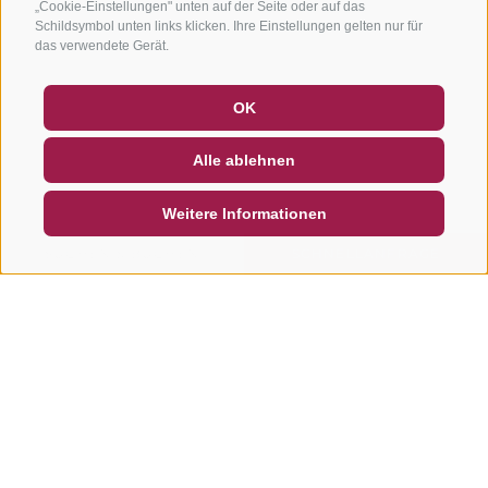
„Cookie-Einstellungen" unten auf der Seite oder auf das
Schildsymbol unten links klicken. Ihre Einstellungen gelten nur für
das verwendete Gerät.
GUTSCHEINE
FAQ - QUALITÄTSGARANTIE
OK
NEWSLETTER
SOCIAL WALL
WETTER
Alle ablehnen
DE
IT
EN
Weitere Informationen
SUCHEN & BUCHEN
SCHNELLANFRAGE