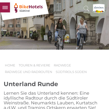
BIKEHOTELS
HOTELS & PAKETE
TOUREN & REVIERE
SÜDTIROL & WIR
SCHLUSSLICHTER
HOME
TOUREN & REVIERE
RADWEGE
RADWEGE UND RADROUTEN
SÜDTIROLS SÜDEN
Unterland Runde
Lernen Sie das Unterland kennen: Eine
idyllische Radtour durch die Südtiroler
Weinstraße. Neumarkts Lauben, Kurtatsch
a.d.W. und Tramins Ortskern erwarten Sie!